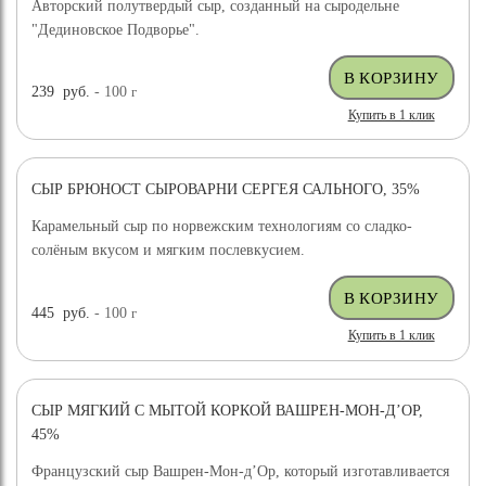
Авторский полутвердый сыр, созданный на сыродельне
"Дединовское Подворье".
239
руб.
- 100
г
Купить в 1 клик
СЫР БРЮНОСТ СЫРОВАРНИ СЕРГЕЯ САЛЬНОГО, 35%
ХИТ ПРОДАЖ
Карамельный сыр по норвежским технологиям со сладко-
солёным вкусом и мягким послевкусием.
445
руб.
- 100
г
Купить в 1 клик
СЫР МЯГКИЙ С МЫТОЙ КОРКОЙ ВАШРЕН-МОН-Д’ОР,
45%
Французский сыр Вашрен-Мон-д’Ор, который изготавливается