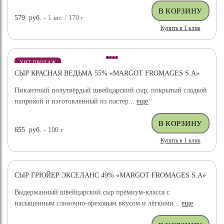
579
руб.
- 1
шт.
/ 170
г
Купить в 1 клик
ХИТ ПРОДАЖ
СЫР КРАСНАЯ ВЕДЬМА 55% «MARGOT FROMAGES S.A»
Пикантный полутвёрдый швейцарский сыр, покрытый сладкой
паприкой и изготовленный из пастер...
еще
655
руб.
- 100
г
Купить в 1 клик
СЫР ГРЮЙЕР ЭКСЕЛАНС 49% «MARGOT FROMAGES S.A»
ХИТ ПРОДАЖ
Выдержанный швейцарский сыр премиум-класса с
насыщенным сливочно-ореховым вкусом и лёгкими...
еще