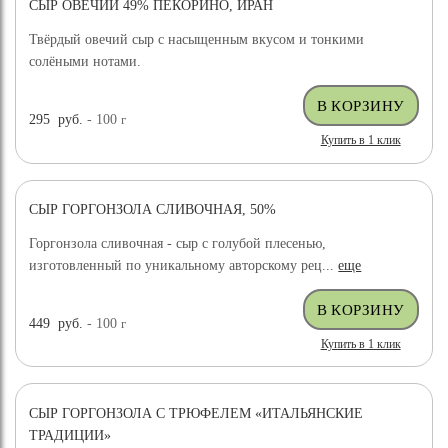
СЫР ОВЕЧИЙ 49% ПЕКОРИНО, ИРАН
ХИТ ПРОДАЖ
Твёрдый овечий сыр с насыщенным вкусом и тонкими
солёными нотами.
295
руб.
- 100
г
Купить в 1 клик
СЫР ГОРГОНЗОЛА СЛИВОЧНАЯ, 50%
Горгонзола сливочная - сыр с голубой плесенью,
изготовленный по уникальному авторскому рец...
еще
449
руб.
- 100
г
Купить в 1 клик
СЫР ГОРГОНЗОЛА С ТРЮФЕЛЕМ «ИТАЛЬЯНСКИЕ
ТРАДИЦИИ»