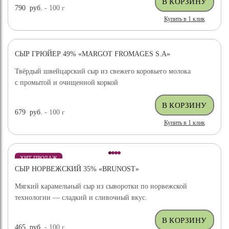
790
руб.
- 100
г
Купить в 1 клик
СЫР ГРЮЙЕР 49% «MARGOT FROMAGES S.A»
ХИТ ПРОДАЖ
Твёрдый швейцарский сыр из свежего коровьего молока
с промытой и очищенной коркой
679
руб.
- 100
г
Купить в 1 клик
ХИТ ПРОДАЖ
СЫР НОРВЕЖСКИЙ 35% «BRUNOST»
Мягкий карамельный сыр из сыворотки по норвежской
технологии — сладкий и сливочный вкус.
465
руб.
- 100
г