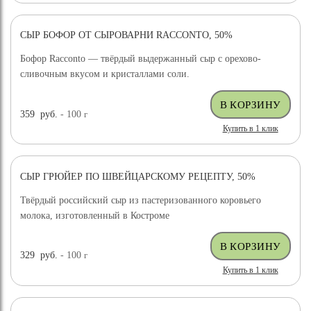
СЫР БОФОР ОТ СЫРОВАРНИ RACCONTO, 50%
Бофор Racconto — твёрдый выдержанный сыр с орехово-
сливочным вкусом и кристаллами соли.
359
руб.
- 100
г
Купить в 1 клик
СЫР ГРЮЙЕР ПО ШВЕЙЦАРСКОМУ РЕЦЕПТУ, 50%
ХИТ ПРОДАЖ
Твёрдый российский сыр из пастеризованного коровьего
молока, изготовленный в Костроме
329
руб.
- 100
г
Купить в 1 клик