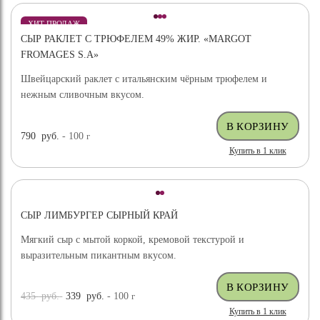
ХИТ ПРОДАЖ
СЫР РАКЛЕТ С ТРЮФЕЛЕМ 49% ЖИР. «MARGOT
ВЫБОР ЭКСПЕРТА
FROMAGES S.A»
Швейцарский раклет с итальянским чёрным трюфелем и
нежным сливочным вкусом.
790
руб.
- 100
г
Купить в 1 клик
СЫР ЛИМБУРГЕР СЫРНЫЙ КРАЙ
Мягкий сыр с мытой коркой, кремовой текстурой и
выразительным пикантным вкусом.
435
руб.
339
руб.
- 100
г
Купить в 1 клик