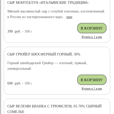
СЫР МОНТЕБЛУН «ИТАЛЬЯНСКИЕ ТРАДИЦИИ»
Мягкий маслянистый сыр с голубой плесенью, изготовленный
в России из пастеризованного коро...
еще
399
руб.
- 100
г
Купить в 1 клик
СЫР ГРЮЙЕР БИОСФЕРНЫЙ ГОРНЫЙ, 50%
Горный швейцарский Грюйер — плотный, пряный,
универсальный.
690
руб.
- 100
г
Купить в 1 клик
СЫР ВЕЛЕМИ БИАНКА С ТРЮФЕЛЕМ, 65-70% СЫРНЫЙ
ХИТ ПРОДАЖ
СОМЕЛЬЕ