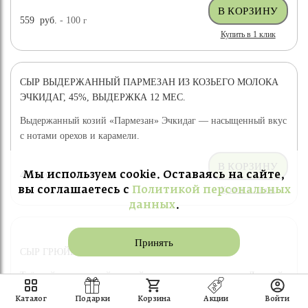
559
руб.
- 100
г
Купить в 1 клик
СЫР ВЫДЕРЖАННЫЙ ПАРМЕЗАН ИЗ КОЗЬЕГО МОЛОКА
ЭЧКИДАГ, 45%, ВЫДЕРЖКА 12 МЕС.
Выдержанный козий «Пармезан» Эчкидаг — насыщенный вкус
с нотами орехов и карамели.
Мы используем cookie. Оставаясь на сайте,
459
руб.
- 100
г
Купить в 1 клик
вы соглашаетесь с
Политикой персональных
данных
.
Принять
СЫР ГРЮЙЕР ПАТРИС НОРМАН
Твёрдый сыр по швейцарской технологии — лауреат «Лучший
сыр России 2021».
Каталог
Подарки
Корзина
Акции
Войти