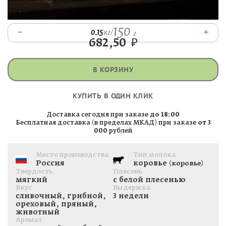
150
–
+
0.15
кг
/
г
682,50
₽
В КОРЗИНУ
КУПИТЬ В ОДИН КЛИК
Доставка сегодня при заказе
до 18:00
Бесплатная доставка (в пределах МКАД) при заказе
от 3
000
рублей
Место производства
Тип молока
Россия
коровье
(коровье)
Твердость
Плесень
мягкий
с белой плесенью
Вкус
Выдержка
сливочный, грибной,
3 недели
ореховый, пряный,
животный
Аромат