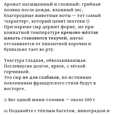
Аромат насыщенный и сложный: грибная
поляна после дождя, влажный лес,
благородные животные ноты — тот самый
«характер», который ценят знатоки 😌
При нарезке сыр держит форму, но при
комнатной температуре
кремово-жёлтая
мякоть становится текучей
, мягко
отслаивается от пикантной корочки и
буквально тает во рту.
Текстура гладкая, обволакивающая.
Послевкусие долгое, яркое, с лёгкой
горчинкой.
Это сыр
не для слабаков
, но истинные
поклонники французского стиля будут в
восторге.
⚖️ Вес одной мини-головки — около 200 г
🧀 Подавайте с тёплым багетом, виноградом и