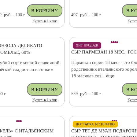
9
руб.
- 100
г
497
руб.
- 100
г
Купить в 1 клик
Купит
ОНЗОЛА ДЕЛИКАТО
ХИТ ПРОДАЖ
СЫР ПАРМЕЗАН 18 МЕС., РО
ОМЕЛЬЕ, 60%
Пармезан серии 18 мес. - это бл
убой сыр с мягкой сливочной
родственник итальянского корол
лёгкой сладостью и тонким
18 месяцев соз...
еще
00
г
559
руб.
- 100
г
Купить в 1 клик
Купит
ДОСТАВКА БЕСПЛАТНО
ФЕЛЬ» С ИТАЛЬЯНСКИМ
СЫР ТЕТ ДЕ МУАН ПОДАРОЧ