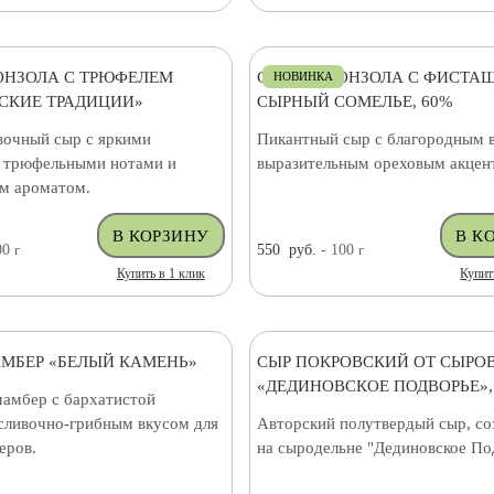
ОНЗОЛА С ТРЮФЕЛЕМ
СЫР ГОРГОНЗОЛА С ФИСТА
НОВИНКА
СКИЕ ТРАДИЦИИ»
СЫРНЫЙ СОМЕЛЬЕ, 60%
вочный сыр с яркими
Пикантный сыр с благородным 
 трюфельными нотами и
выразительным ореховым акцен
м ароматом.
00
г
550
руб.
- 100
г
Купить в 1 клик
Купит
МБЕР «БЕЛЫЙ КАМЕНЬ»
СЫР ПОКРОВСКИЙ ОТ СЫРО
«ДЕДИНОВСКОЕ ПОДВОРЬЕ»,
амбер с бархатистой
 сливочно-грибным вкусом для
Авторский полутвердый сыр, с
еров.
на сыродельне "Дединовское По