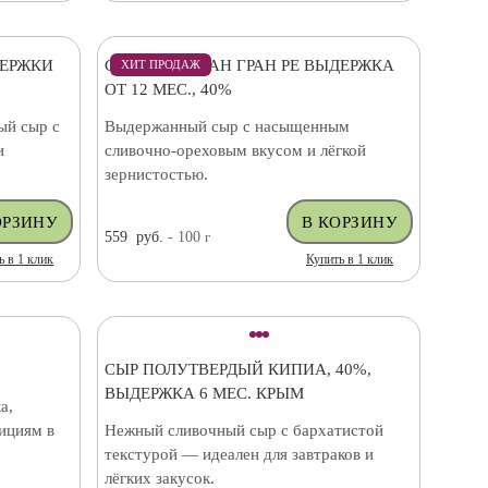
ДЕРЖКИ
СЫР ПАРМЕЗАН ГРАН РЕ ВЫДЕРЖКА
ХИТ ПРОДАЖ
ОТ 12 МЕС., 40%
ый сыр с
Выдержанный сыр с насыщенным
и
сливочно-ореховым вкусом и лёгкой
зернистостью.
559
руб.
- 100
г
ь в 1 клик
Купить в 1 клик
СЫР ПОЛУТВЕРДЫЙ КИПИА, 40%,
ВЫДЕРЖКА 6 МЕС. КРЫМ
а,
ициям в
Нежный сливочный сыр с бархатистой
текстурой — идеален для завтраков и
лёгких закусок.