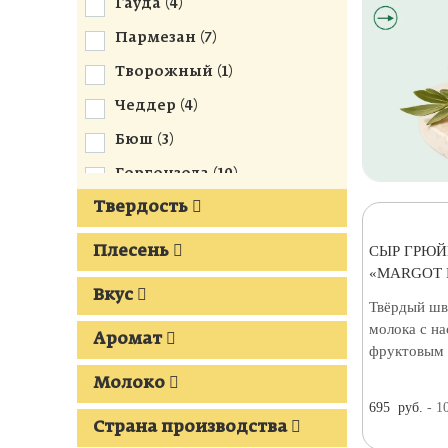
Гауда (
4
)
Пармезан (
7
)
Творожный (
1
)
Чеддер (
4
)
Бюш (
3
)
Горгонзола (
10
)
Твердость
Грюйер (
17
)
Десертные (
2
)
СЫР ГРЮЙЕ
Плесень
«MARGOT 
Камамбер (
7
)
Вкус
Твёрдый шв
Маасдам (
2
)
молока с н
Аромат
Тет де Муан (
4
)
фруктовым 
Реблошон (
7
)
Молоко
695
руб.
- 1
С трюфелем (
4
)
Страна производства
Дорблю (
2
)