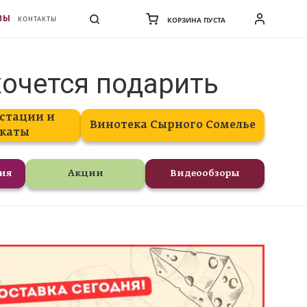
ВЫ
КОНТАКТЫ
КОРЗИНА ПУСТА
хочется подарить
стации и
Винотека Сырного Сомелье
каты
ния
Акции
Видеообзоры