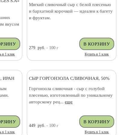
GES S.A»
Мягкий сливочный сыр с белой плесенью
и бархатной корочкой — идеален к багету
ашних
и фруктам.
ым вкусом
279
руб.
- 100
г
ь в 1 клик
Купить в 1 клик
, ИРАН
СЫР ГОРГОНЗОЛА СЛИВОЧНАЯ, 50%
ным
Горгонзола сливочная - сыр с голубой
ами.
плесенью, изготовленный по уникальному
авторскому рец...
еще
449
руб.
- 100
г
ь в 1 клик
Купить в 1 клик