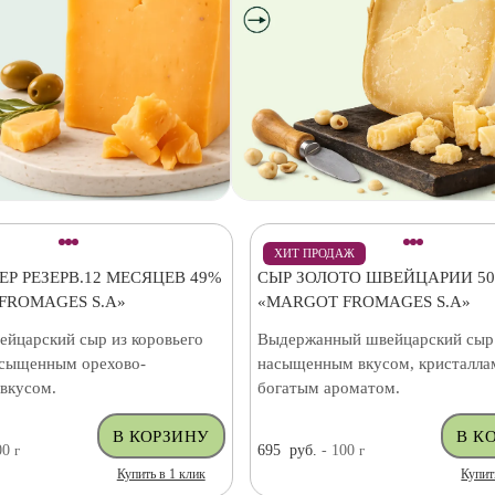
ХИТ ПРОДАЖ
Р РЕЗЕРВ.12 МЕСЯЦЕВ 49%
СЫР ЗОЛОТО ШВЕЙЦАРИИ 5
FROMAGES S.A»
«MARGOT FROMAGES S.A»
ейцарский сыр из коровьего
Выдержанный швейцарский сыр
асыщенным орехово-
насыщенным вкусом, кристалла
вкусом.
богатым ароматом.
00
г
695
руб.
- 100
г
Купить в 1 клик
Купит