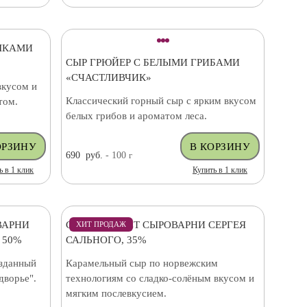
ШКАМИ
СЫР ГРЮЙЕР С БЕЛЫМИ ГРИБАМИ
«СЧАСТЛИВЧИК»
вкусом и
Классический горный сыр с ярким вкусом
том.
белых грибов и ароматом леса.
690
руб.
- 100
г
ь в 1 клик
Купить в 1 клик
ВАРНИ
СЫР БРЮНОСТ СЫРОВАРНИ СЕРГЕЯ
ХИТ ПРОДАЖ
 50%
САЛЬНОГО, 35%
озданный
Карамельный сыр по норвежским
дворье".
технологиям со сладко-солёным вкусом и
мягким послевкусием.