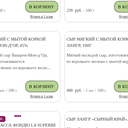
50
г
239
руб.
- 100
г
Купить в 1 клик
Купит
ИЙ С МЫТОЙ КОРКОЙ
СЫР МЯГКИЙ С МЫТОЙ КОР
ОН-Д’ОР, 45%
ЛАНГР, 100Г
й сыр Вашрен-Мон-д’Ор,
Мягкий молодой сыр, изготовле
отавливается
из коровьего молока с мытой ко
енно из коровьего моло...
шт.
/ 100
г
490
руб.
- 1
шт.
/ 100
г
Купить в 1 клик
Купит
СЫР ЛАНГР «СЫРНЫЙ КРАЙ»,
АЖ
АССА ФОНДЮ LA SUPERBE