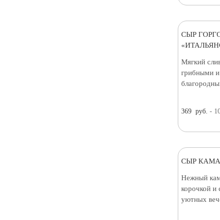
СЫР ГОРГ
«ИТАЛЬЯН
Мягкий сли
грибными и
благородны
369
руб.
- 1
СЫР КАМА
Нежный кам
корочкой и
уютных веч