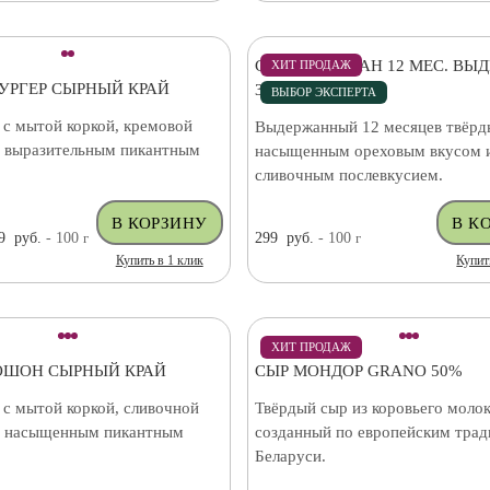
СЫР ПАРМЕЗАН 12 МЕС. ВЫ
ХИТ ПРОДАЖ
УРГЕР СЫРНЫЙ КРАЙ
34% (ЧИЛИ)
ВЫБОР ЭКСПЕРТА
 с мытой коркой, кремовой
Выдержанный 12 месяцев твёрд
и выразительным пикантным
насыщенным ореховым вкусом 
сливочным послевкусием.
9
руб.
- 100
г
299
руб.
- 100
г
Купить в 1 клик
Купит
ХИТ ПРОДАЖ
ОШОН СЫРНЫЙ КРАЙ
СЫР МОНДОР GRANO 50%
 с мытой коркой, сливочной
Твёрдый сыр из коровьего молок
и насыщенным пикантным
созданный по европейским трад
Беларуси.