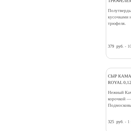
ТРЮФЕЛЕМ
Полутверды
кусочками 
трюфеля.
379
руб.
- 1
СЫР КАМА
ROYAL 0,12
Нежный Кам
корочкой — 
Подмосковь
325
руб.
- 1