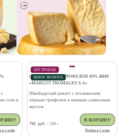
ХИТ ПРОДАЖ
0%
СЫР РАКЛЕТ С ТРЮФЕЛЕМ 49% ЖИР.
ВЫБОР ЭКСПЕРТА
«MARGOT FROMAGES S.A»
 с
Швейцарский раклет с итальянским
ми соли и
чёрным трюфелем и нежным сливочным
вкусом.
790
руб.
- 100
г
ь в 1 клик
Купить в 1 клик