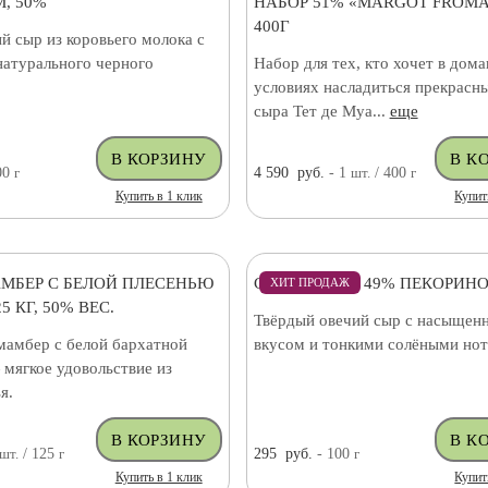
, 50%
НАБОР 51% «MARGOT FROMA
400Г
й сыр из коровьего молока с
натурального черного
Набор для тех, кто хочет в дом
условиях насладиться прекрасн
сыра Тет де Муа...
еще
00
г
4 590
руб.
- 1
шт.
/ 400
г
Купить в 1 клик
Купит
МБЕР С БЕЛОЙ ПЛЕСЕНЬЮ
СЫР ОВЕЧИЙ 49% ПЕКОРИНО
ХИТ ПРОДАЖ
5 КГ, 50% ВЕС.
Твёрдый овечий сыр с насыщен
амбер с белой бархатной
вкусом и тонкими солёными нот
мягкое удовольствие из
я.
шт.
/ 125
г
295
руб.
- 100
г
Купить в 1 клик
Купит