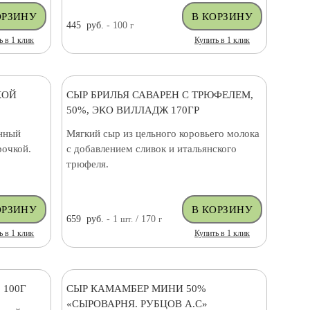
445
руб.
- 100
г
ь в 1 клик
Купить в 1 клик
КОЙ
СЫР БРИЛЬЯ САВАРЕН С ТРЮФЕЛЕМ,
50%, ЭКО ВИЛЛАДЖ 170ГР
нный
Мягкий сыр из цельного коровьего молока
рочкой.
с добавлением сливок и итальянского
трюфеля.
659
руб.
- 1
шт.
/ 170
г
ь в 1 клик
Купить в 1 клик
 100Г
СЫР КАМАМБЕР МИНИ 50%
«СЫРОВАРНЯ. РУБЦОВ А.С»