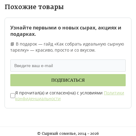
Похожие товары
Подт
Узнайте первыми о новых сырах, акциях и
Забыли пароль?
подарках.
Нет аккаунта?
Зарегистрируйтесь!
📘 В подарок — гайд «Как собрать идеальную сырную
Моби
тарелку» — красиво, просто и со вкусом.
Войти
Нажимая на кнопку "Войти", вы соглашаетесь на
использование и
обработку персональных данных
и
ПОДПИСАТЬСЯ
Введ
принимаете условия
публичной оферты
.
Я прочитал(а) и согласен(на) с условиями
Политики
конфиденциальности
©
Сырный сомелье
, 2014 – 2026