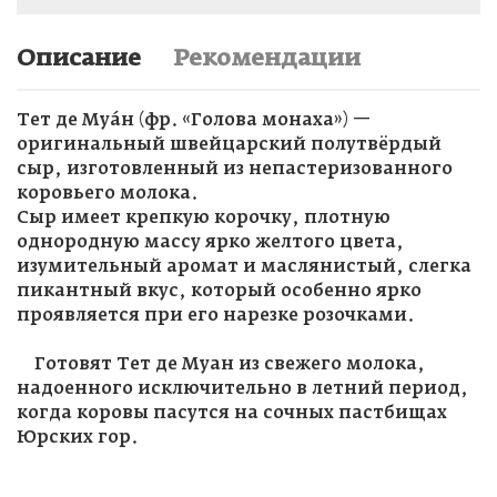
Описание
Рекомендации
Тет де Муáн (фр. «Голова монаха») —
оригинальный швейцарский полутвёрдый
сыр, изготовленный из непастеризованного
Авторизация
коровьего молока.
Сыр имеет крепкую корочку, плотную
Регистрация
однородную массу ярко желтого цвета,
изумительный аромат и маслянистый, слегка
пикантный вкус, который особенно ярко
Введите Ваш e-mail и пароль
Запо
проявляется при его нарезке розочками.
Готовят Тет де Муан из свежего молока,
Email
*
E-mail
надоенного исключительно в летний период,
когда коровы пасутся на сочных пастбищах
Юрских гор.
Паро
*
Пароль