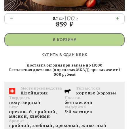
100
–
+
0.1
кг
/
г
859
₽
В КОРЗИНУ
КУПИТЬ В ОДИН КЛИК
Доставка сегодня при заказе
до 18:00
Бесплатная доставка (в пределах МКАД) при заказе
от 3
000
рублей
Место производства
Тип молока
Швейцария
коровье
(коровье)
Твердость
Плесень
полутвёрдый
без плесени
Вкус
Выдержка
ореховый, грибной,
5-6 месяцев
мясной, хлебный
Аромат
грибной, хлебный, ореховый, животный