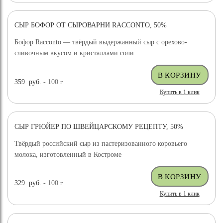
СЫР БОФОР ОТ СЫРОВАРНИ RACCONTO, 50%
Бофор Racconto — твёрдый выдержанный сыр с орехово-
сливочным вкусом и кристаллами соли.
359
руб.
- 100
г
Купить в 1 клик
СЫР ГРЮЙЕР ПО ШВЕЙЦАРСКОМУ РЕЦЕПТУ, 50%
ХИТ ПРОДАЖ
Твёрдый российский сыр из пастеризованного коровьего
молока, изготовленный в Костроме
329
руб.
- 100
г
Купить в 1 клик