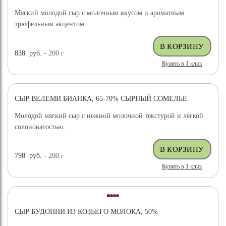
Мягкий молодой сыр с молочным вкусом и ароматным
трюфельным акцентом.
838
руб.
- 200
г
Купить в 1 клик
СЫР ВЕЛЕМИ БИАНКА, 65-70% СЫРНЫЙ СОМЕЛЬЕ
ХИТ ПРОДАЖ
Молодой мягкий сыр с нежной молочной текстурой и лёгкой
солоноватостью.
798
руб.
- 200
г
Купить в 1 клик
СЫР БУДОННИ ИЗ КОЗЬЕГО МОЛОКА, 50%