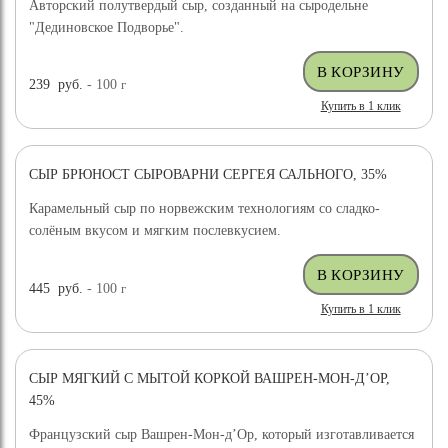
Авторский полутвердый сыр, созданный на сыродельне
"Дединовское Подворье".
239
руб.
- 100
г
Купить в 1 клик
СЫР БРЮНОСТ СЫРОВАРНИ СЕРГЕЯ САЛЬНОГО, 35%
ХИТ ПРОДАЖ
Карамельный сыр по норвежским технологиям со сладко-
солёным вкусом и мягким послевкусием.
445
руб.
- 100
г
Купить в 1 клик
СЫР МЯГКИЙ С МЫТОЙ КОРКОЙ ВАШРЕН-МОН-Д’ОР,
45%
Французский сыр Вашрен-Мон-д’Ор, который изготавливается