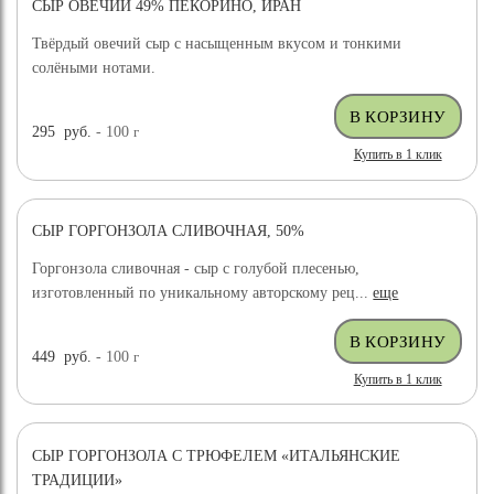
СЫР ОВЕЧИЙ 49% ПЕКОРИНО, ИРАН
ХИТ ПРОДАЖ
Твёрдый овечий сыр с насыщенным вкусом и тонкими
солёными нотами.
295
руб.
- 100
г
Купить в 1 клик
СЫР ГОРГОНЗОЛА СЛИВОЧНАЯ, 50%
Горгонзола сливочная - сыр с голубой плесенью,
изготовленный по уникальному авторскому рец...
еще
449
руб.
- 100
г
Купить в 1 клик
СЫР ГОРГОНЗОЛА С ТРЮФЕЛЕМ «ИТАЛЬЯНСКИЕ
ТРАДИЦИИ»