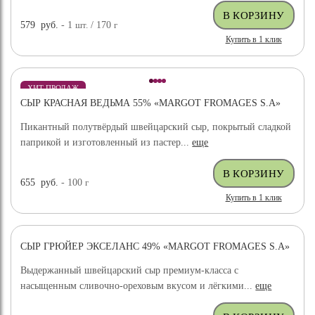
579
руб.
- 1
шт.
/ 170
г
Купить в 1 клик
ХИТ ПРОДАЖ
СЫР КРАСНАЯ ВЕДЬМА 55% «MARGOT FROMAGES S.A»
Пикантный полутвёрдый швейцарский сыр, покрытый сладкой
паприкой и изготовленный из пастер...
еще
655
руб.
- 100
г
Купить в 1 клик
СЫР ГРЮЙЕР ЭКСЕЛАНС 49% «MARGOT FROMAGES S.A»
ХИТ ПРОДАЖ
Выдержанный швейцарский сыр премиум-класса с
насыщенным сливочно-ореховым вкусом и лёгкими...
еще