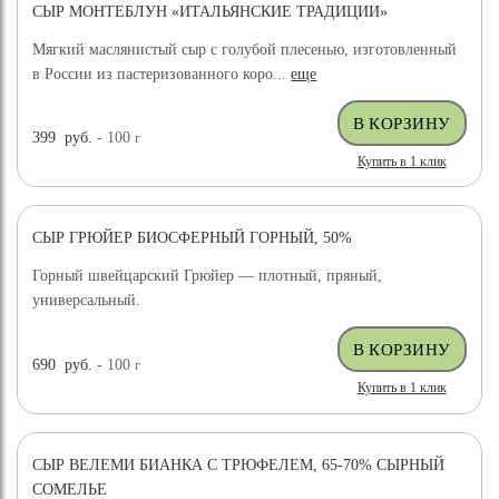
СЫР МОНТЕБЛУН «ИТАЛЬЯНСКИЕ ТРАДИЦИИ»
Мягкий маслянистый сыр с голубой плесенью, изготовленный
в России из пастеризованного коро...
еще
399
руб.
- 100
г
Купить в 1 клик
СЫР ГРЮЙЕР БИОСФЕРНЫЙ ГОРНЫЙ, 50%
Горный швейцарский Грюйер — плотный, пряный,
универсальный.
690
руб.
- 100
г
Купить в 1 клик
СЫР ВЕЛЕМИ БИАНКА С ТРЮФЕЛЕМ, 65-70% СЫРНЫЙ
ХИТ ПРОДАЖ
СОМЕЛЬЕ