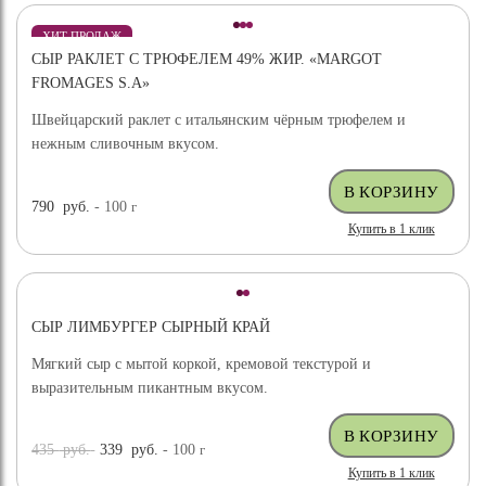
ХИТ ПРОДАЖ
СЫР РАКЛЕТ С ТРЮФЕЛЕМ 49% ЖИР. «MARGOT
ВЫБОР ЭКСПЕРТА
FROMAGES S.A»
Швейцарский раклет с итальянским чёрным трюфелем и
нежным сливочным вкусом.
790
руб.
- 100
г
Купить в 1 клик
СЫР ЛИМБУРГЕР СЫРНЫЙ КРАЙ
Мягкий сыр с мытой коркой, кремовой текстурой и
выразительным пикантным вкусом.
435
руб.
339
руб.
- 100
г
Купить в 1 клик