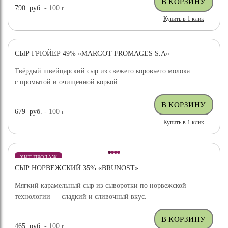
790
руб.
- 100
г
Купить в 1 клик
СЫР ГРЮЙЕР 49% «MARGOT FROMAGES S.A»
ХИТ ПРОДАЖ
Твёрдый швейцарский сыр из свежего коровьего молока
с промытой и очищенной коркой
679
руб.
- 100
г
Купить в 1 клик
ХИТ ПРОДАЖ
СЫР НОРВЕЖСКИЙ 35% «BRUNOST»
Мягкий карамельный сыр из сыворотки по норвежской
технологии — сладкий и сливочный вкус.
465
руб.
- 100
г