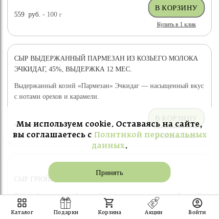
559
руб.
- 100
г
Купить в 1 клик
СЫР ВЫДЕРЖАННЫЙ ПАРМЕЗАН ИЗ КОЗЬЕГО МОЛОКА
ЭЧКИДАГ, 45%, ВЫДЕРЖКА 12 МЕС.
Выдержанный козий «Пармезан» Эчкидаг — насыщенный вкус
с нотами орехов и карамели.
Мы используем cookie. Оставаясь на сайте,
459
руб.
- 100
г
Купить в 1 клик
вы соглашаетесь с
Политикой персональных
данных
.
Принять
СЫР ГРЮЙЕР ПАТРИС НОРМАН
Твёрдый сыр по швейцарской технологии — лауреат «Лучший
сыр России 2021».
Каталог
Подарки
Корзина
Акции
Войти