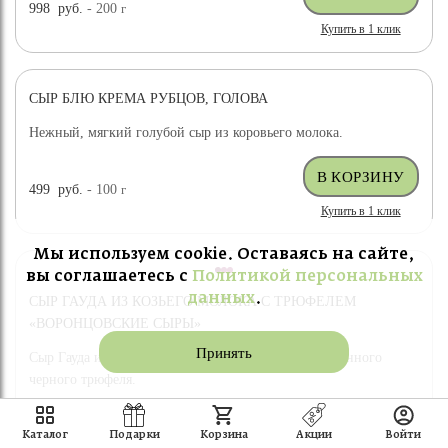
998
руб.
- 200
г
Купить в 1 клик
СЫР БЛЮ КРЕМА РУБЦОВ, ГОЛОВА
Нежный, мягкий голубой сыр из коровьего молока.
499
руб.
- 100
г
Купить в 1 клик
Мы используем cookie. Оставаясь на сайте,
вы соглашаетесь с
Политикой персональных
данных
.
СЫР ГАУДА ИЗ КОЗЬЕГО МОЛОКА С ТРЮФЕЛЕМ
«ВОРОНЦОВСКИЕ СЫРЫ»
Принять
Сыр Гауда из козьего молока с добавлением драгоценного
черного трюфеля.
559
руб.
- 100
г
Каталог
Подарки
Корзина
Акции
Войти