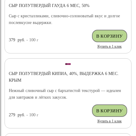
СЫР ПОЛУТВЕРДЫЙ ГАУДА 6 МЕС, 50%
ХИТ ПРОДАЖ
Сыр с кристалликами, сливочно-солоноватый вкус и долгое
послевкусие выдержки.
379
руб.
- 100
г
Купить в 1 клик
СЫР ПОЛУТВЕРДЫЙ КИПИА, 40%, ВЫДЕРЖКА 6 МЕС.
КРЫМ
Нежный сливочный сыр с бархатистой текстурой — идеален
для завтраков и лёгких закусок.
279
руб.
- 100
г
Купить в 1 клик