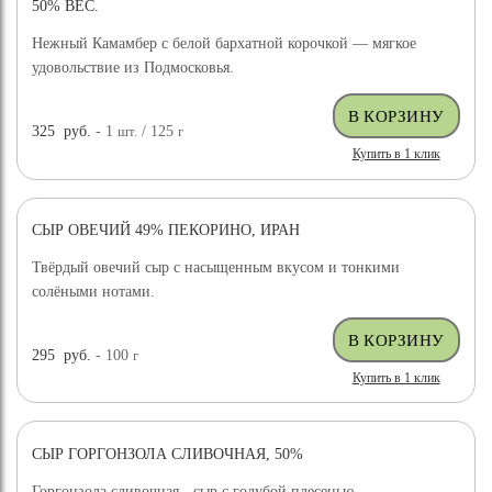
50% ВЕС.
Нежный Камамбер с белой бархатной корочкой — мягкое
удовольствие из Подмосковья.
325
руб.
- 1
шт.
/ 125
г
Купить в 1 клик
СЫР ОВЕЧИЙ 49% ПЕКОРИНО, ИРАН
ХИТ ПРОДАЖ
Твёрдый овечий сыр с насыщенным вкусом и тонкими
солёными нотами.
295
руб.
- 100
г
Купить в 1 клик
СЫР ГОРГОНЗОЛА СЛИВОЧНАЯ, 50%
Горгонзола сливочная - сыр с голубой плесенью,