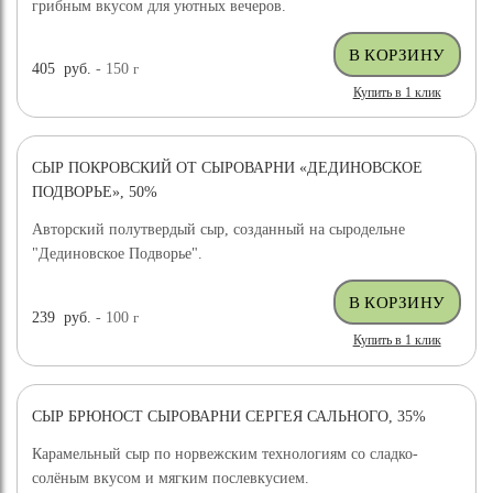
грибным вкусом для уютных вечеров.
405
руб.
- 150
г
Купить в 1 клик
СЫР ПОКРОВСКИЙ ОТ СЫРОВАРНИ «ДЕДИНОВСКОЕ
ПОДВОРЬЕ», 50%
Авторский полутвердый сыр, созданный на сыродельне
"Дединовское Подворье".
239
руб.
- 100
г
Купить в 1 клик
СЫР БРЮНОСТ СЫРОВАРНИ СЕРГЕЯ САЛЬНОГО, 35%
ХИТ ПРОДАЖ
Карамельный сыр по норвежским технологиям со сладко-
солёным вкусом и мягким послевкусием.