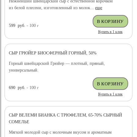
Нежнейший швейцарский сыр с естественной корочкой
из белой плесени, изготовленный из молок...
еще
599
руб.
- 100
г
Купить в 1 клик
СЫР ГРЮЙЕР БИОСФЕРНЫЙ ГОРНЫЙ, 50%
Горный швейцарский Грюйер — плотный, пряный,
универсальный.
690
руб.
- 100
г
Купить в 1 клик
СЫР ВЕЛЕМИ БИАНКА С ТРЮФЕЛЕМ, 65-70% СЫРНЫЙ
ХИТ ПРОДАЖ
СОМЕЛЬЕ
Мягкий молодой сыр с молочным вкусом и ароматным