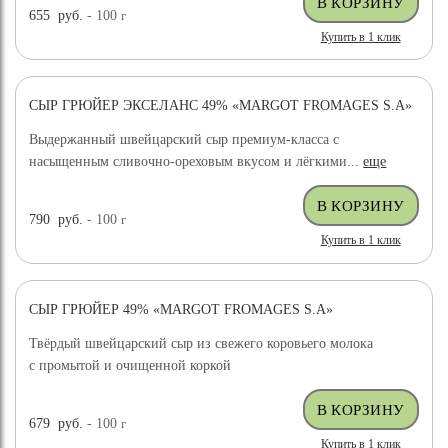
655
руб.
- 100
г
Купить в 1 клик
СЫР ГРЮЙЕР ЭКСЕЛАНС 49% «MARGOT FROMAGES S.A»
ХИТ ПРОДАЖ
Выдержанный швейцарский сыр премиум-класса с
насыщенным сливочно-ореховым вкусом и лёгкими...
еще
790
руб.
- 100
г
Купить в 1 клик
СЫР ГРЮЙЕР 49% «MARGOT FROMAGES S.A»
ХИТ ПРОДАЖ
Твёрдый швейцарский сыр из свежего коровьего молока
с промытой и очищенной коркой
679
руб.
- 100
г
Купить в 1 клик