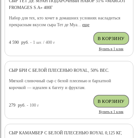
СЫР ТЕТ ДЕ МУАН ПОДАРОЧНЫЙ НАБОР 51% «MARGOT
FROMAGES S.A» 400Г
Набор для тех, кто хочет в домашних условиях насладиться
прекрасным вкусом сыра Тет де Муа...
еще
4 590
руб.
- 1
шт.
/ 400
г
Купить в 1 клик
СЫР БРИ С БЕЛОЙ ПЛЕСЕНЬЮ ROYAL, 50% ВЕС.
Мягкий сливочный сыр с белой плесенью и бархатной
корочкой — идеален к багету и фруктам.
279
руб.
- 100
г
Купить в 1 клик
СЫР КАМАМБЕР С БЕЛОЙ ПЛЕСЕНЬЮ ROYAL 0,125 КГ,