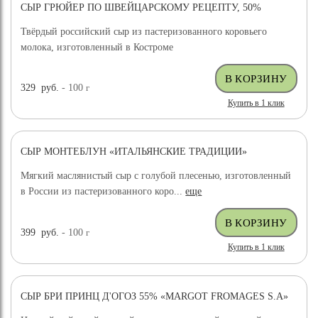
СЫР ГРЮЙЕР ПО ШВЕЙЦАРСКОМУ РЕЦЕПТУ, 50%
ХИТ ПРОДАЖ
Твёрдый российский сыр из пастеризованного коровьего
молока, изготовленный в Костроме
329
руб.
- 100
г
Купить в 1 клик
СЫР МОНТЕБЛУН «ИТАЛЬЯНСКИЕ ТРАДИЦИИ»
Мягкий маслянистый сыр с голубой плесенью, изготовленный
в России из пастеризованного коро...
еще
399
руб.
- 100
г
Купить в 1 клик
СЫР БРИ ПРИНЦ Д'ОГОЗ 55% «MARGOT FROMAGES S.A»