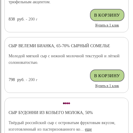
трюфельным акцентом.
838
руб.
- 200
г
Купить в 1 клик
СЫР ВЕЛЕМИ БИАНКА, 65-70% СЫРНЫЙ СОМЕЛЬЕ
ХИТ ПРОДАЖ
Молодой мягкий сыр с нежной молочной текстурой и лёгкой
солоноватостью.
798
руб.
- 200
г
Купить в 1 клик
СЫР БУДОННИ ИЗ КОЗЬЕГО МОЛОКА, 50%
Твёрдый российский сыр с островатым фруктовым вкусом,
изготовленный из пастеризованного ко...
еще