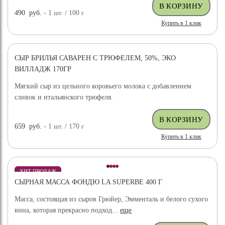
490
руб.
- 1
шт.
/ 100
г
Купить в 1 клик
СЫР БРИЛЬЯ САВАРЕН С ТРЮФЕЛЕМ, 50%, ЭКО
ВИЛЛАДЖ 170ГР
Мягкий сыр из цельного коровьего молока с добавлением
сливок и итальянского трюфеля.
659
руб.
- 1
шт.
/ 170
г
Купить в 1 клик
ХИТ ПРОДАЖ
СЫРНАЯ МАССА ФОНДЮ LA SUPERBE 400 Г
Масса, состоящая из сыров Грюйер, Эмменталь и белого сухого
вина, которая прекрасно подход...
еще