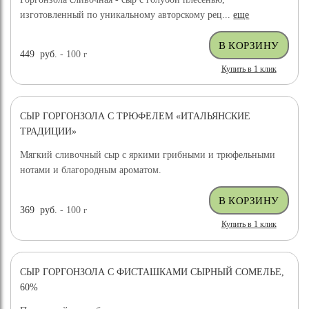
изготовленный по уникальному авторскому рец...
еще
449
руб.
- 100
г
Купить в 1 клик
СЫР ГОРГОНЗОЛА С ТРЮФЕЛЕМ «ИТАЛЬЯНСКИЕ
ТРАДИЦИИ»
Мягкий сливочный сыр с яркими грибными и трюфельными
нотами и благородным ароматом.
369
руб.
- 100
г
Купить в 1 клик
СЫР ГОРГОНЗОЛА С ФИСТАШКАМИ СЫРНЫЙ СОМЕЛЬЕ,
НОВИНКА
60%