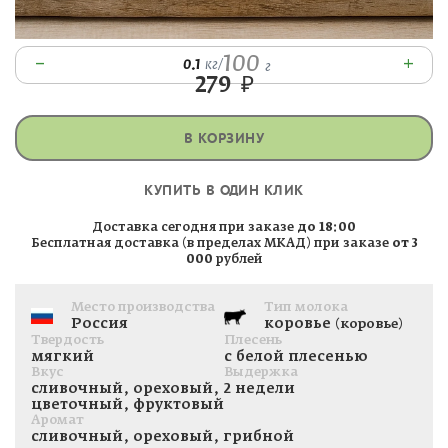
100
–
+
0.1
кг
/
г
279
₽
В КОРЗИНУ
КУПИТЬ В ОДИН КЛИК
Доставка сегодня при заказе
до 18:00
Бесплатная доставка (в пределах МКАД) при заказе
от 3
000
рублей
Место производства
Тип молока
Россия
коровье
(коровье)
Твердость
Плесень
мягкий
с белой плесенью
Вкус
Выдержка
сливочный, ореховый,
2 недели
цветочный, фруктовый
Аромат
сливочный, ореховый, грибной