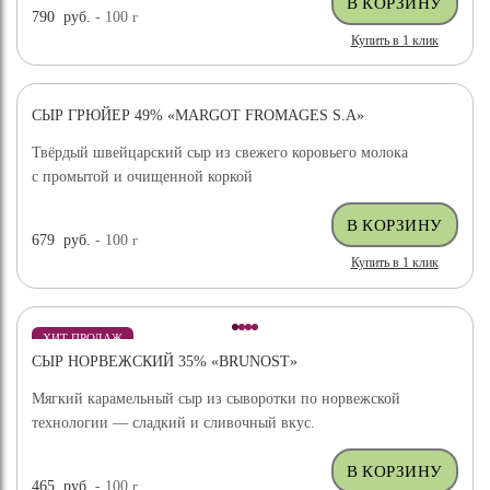
790
руб.
- 100
г
Купить в 1 клик
СЫР ГРЮЙЕР 49% «MARGOT FROMAGES S.A»
ХИТ ПРОДАЖ
Твёрдый швейцарский сыр из свежего коровьего молока
с промытой и очищенной коркой
679
руб.
- 100
г
Купить в 1 клик
ХИТ ПРОДАЖ
СЫР НОРВЕЖСКИЙ 35% «BRUNOST»
Мягкий карамельный сыр из сыворотки по норвежской
технологии — сладкий и сливочный вкус.
465
руб.
- 100
г