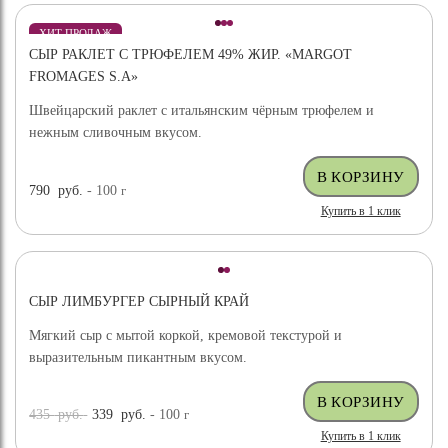
ХИТ ПРОДАЖ
СЫР РАКЛЕТ С ТРЮФЕЛЕМ 49% ЖИР. «MARGOT
ВЫБОР ЭКСПЕРТА
FROMAGES S.A»
Швейцарский раклет с итальянским чёрным трюфелем и
нежным сливочным вкусом.
790
руб.
- 100
г
Купить в 1 клик
СЫР ЛИМБУРГЕР СЫРНЫЙ КРАЙ
Мягкий сыр с мытой коркой, кремовой текстурой и
выразительным пикантным вкусом.
435
руб.
339
руб.
- 100
г
Купить в 1 клик