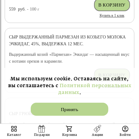
559
руб.
- 100
г
Купить в 1 клик
СЫР ВЫДЕРЖАННЫЙ ПАРМЕЗАН ИЗ КОЗЬЕГО МОЛОКА
ЭЧКИДАГ, 45%, ВЫДЕРЖКА 12 МЕС.
Выдержанный козий «Пармезан» Эчкидаг — насыщенный вкус
с нотами орехов и карамели.
Мы используем cookie. Оставаясь на сайте,
459
руб.
- 100
г
Купить в 1 клик
вы соглашаетесь с
Политикой персональных
данных
.
Принять
СЫР ГРЮЙЕР ПАТРИС НОРМАН
Твёрдый сыр по швейцарской технологии — лауреат «Лучший
сыр России 2021».
Каталог
Подарки
Корзина
Акции
Войти