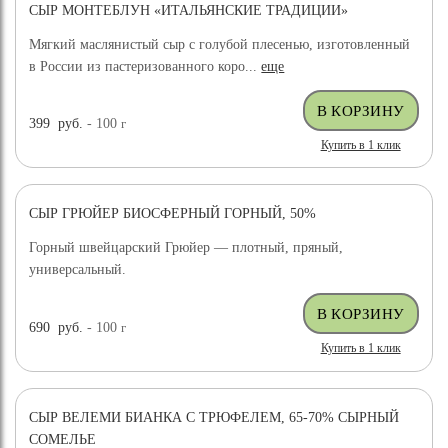
СЫР МОНТЕБЛУН «ИТАЛЬЯНСКИЕ ТРАДИЦИИ»
Мягкий маслянистый сыр с голубой плесенью, изготовленный
в России из пастеризованного коро...
еще
399
руб.
- 100
г
Купить в 1 клик
СЫР ГРЮЙЕР БИОСФЕРНЫЙ ГОРНЫЙ, 50%
Горный швейцарский Грюйер — плотный, пряный,
универсальный.
690
руб.
- 100
г
Купить в 1 клик
СЫР ВЕЛЕМИ БИАНКА С ТРЮФЕЛЕМ, 65-70% СЫРНЫЙ
ХИТ ПРОДАЖ
СОМЕЛЬЕ