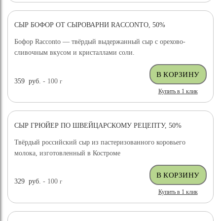
СЫР БОФОР ОТ СЫРОВАРНИ RACCONTO, 50%
Бофор Racconto — твёрдый выдержанный сыр с орехово-
сливочным вкусом и кристаллами соли.
359
руб.
- 100
г
Купить в 1 клик
СЫР ГРЮЙЕР ПО ШВЕЙЦАРСКОМУ РЕЦЕПТУ, 50%
ХИТ ПРОДАЖ
Твёрдый российский сыр из пастеризованного коровьего
молока, изготовленный в Костроме
329
руб.
- 100
г
Купить в 1 клик