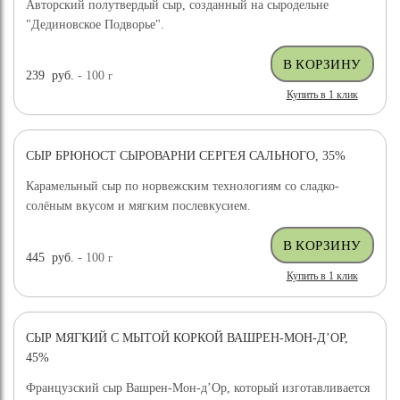
Авторский полутвердый сыр, созданный на сыродельне
"Дединовское Подворье".
239
руб.
- 100
г
Купить в 1 клик
СЫР БРЮНОСТ СЫРОВАРНИ СЕРГЕЯ САЛЬНОГО, 35%
ХИТ ПРОДАЖ
Карамельный сыр по норвежским технологиям со сладко-
солёным вкусом и мягким послевкусием.
445
руб.
- 100
г
Купить в 1 клик
СЫР МЯГКИЙ С МЫТОЙ КОРКОЙ ВАШРЕН-МОН-Д’ОР,
45%
Французский сыр Вашрен-Мон-д’Ор, который изготавливается