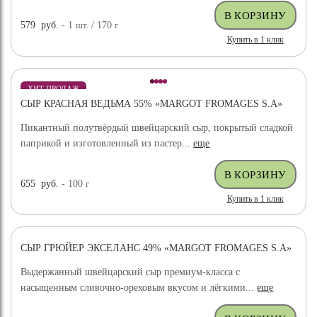
579
руб.
- 1
шт.
/ 170
г
Купить в 1 клик
ХИТ ПРОДАЖ
СЫР КРАСНАЯ ВЕДЬМА 55% «MARGOT FROMAGES S.A»
Пикантный полутвёрдый швейцарский сыр, покрытый сладкой
паприкой и изготовленный из пастер...
еще
655
руб.
- 100
г
Купить в 1 клик
СЫР ГРЮЙЕР ЭКСЕЛАНС 49% «MARGOT FROMAGES S.A»
ХИТ ПРОДАЖ
Выдержанный швейцарский сыр премиум-класса с
насыщенным сливочно-ореховым вкусом и лёгкими...
еще