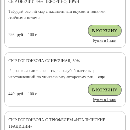
СЫР ОВЕЧИЙ 49% ПЕКОРИНО, ИРАН
ХИТ ПРОДАЖ
Твёрдый овечий сыр с насыщенным вкусом и тонкими
солёными нотами.
295
руб.
- 100
г
Купить в 1 клик
СЫР ГОРГОНЗОЛА СЛИВОЧНАЯ, 50%
Горгонзола сливочная - сыр с голубой плесенью,
изготовленный по уникальному авторскому рец...
еще
449
руб.
- 100
г
Купить в 1 клик
СЫР ГОРГОНЗОЛА С ТРЮФЕЛЕМ «ИТАЛЬЯНСКИЕ
ТРАДИЦИИ»