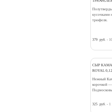
ТРЮФЕЛЕМ
Полутверды
кусочками 
трюфеля.
379
руб.
- 1
СЫР КАМА
ROYAL 0,12
Нежный Кам
корочкой — 
Подмосковь
325
руб.
- 1