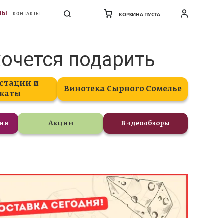
ВЫ
КОНТАКТЫ
КОРЗИНА ПУСТА
хочется подарить
стации и
Винотека Сырного Сомелье
каты
ния
Акции
Видеообзоры