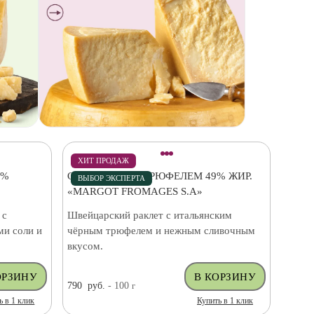
ХИТ ПРОДАЖ
0%
СЫР РАКЛЕТ С ТРЮФЕЛЕМ 49% ЖИР.
ВЫБОР ЭКСПЕРТА
«MARGOT FROMAGES S.A»
 с
Швейцарский раклет с итальянским
ми соли и
чёрным трюфелем и нежным сливочным
вкусом.
790
руб.
- 100
г
ь в 1 клик
Купить в 1 клик