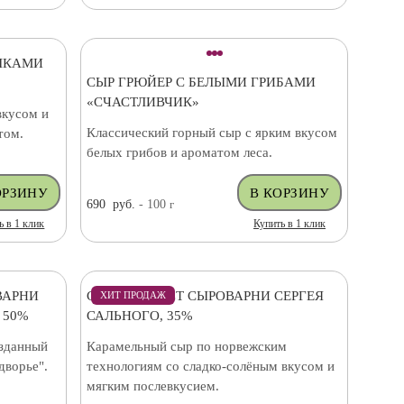
ШКАМИ
СЫР ГРЮЙЕР С БЕЛЫМИ ГРИБАМИ
«СЧАСТЛИВЧИК»
вкусом и
Классический горный сыр с ярким вкусом
том.
белых грибов и ароматом леса.
690
руб.
- 100
г
ь в 1 клик
Купить в 1 клик
ВАРНИ
СЫР БРЮНОСТ СЫРОВАРНИ СЕРГЕЯ
ХИТ ПРОДАЖ
 50%
САЛЬНОГО, 35%
озданный
Карамельный сыр по норвежским
дворье".
технологиям со сладко-солёным вкусом и
мягким послевкусием.