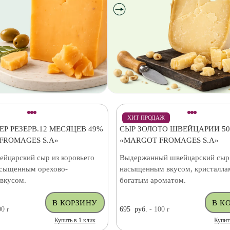
ХИТ ПРОДАЖ
Р РЕЗЕРВ.12 МЕСЯЦЕВ 49%
СЫР ЗОЛОТО ШВЕЙЦАРИИ 5
FROMAGES S.A»
«MARGOT FROMAGES S.A»
ейцарский сыр из коровьего
Выдержанный швейцарский сыр
асыщенным орехово-
насыщенным вкусом, кристалла
вкусом.
богатым ароматом.
00
г
695
руб.
- 100
г
Купить в 1 клик
Купит