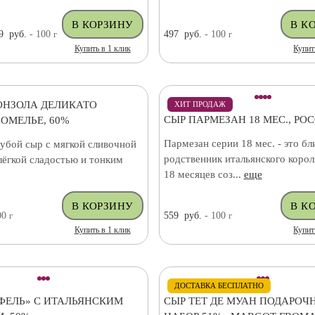
9
руб.
- 100
г
497
руб.
- 100
г
Купить в 1 клик
Купит
ОНЗОЛА ДЕЛИКАТО
ХИТ ПРОДАЖ
СЫР ПАРМЕЗАН 18 МЕС., РО
ОМЕЛЬЕ, 60%
Пармезан серии 18 мес. - это бл
убой сыр с мягкой сливочной
родственник итальянского корол
лёгкой сладостью и тонким
18 месяцев соз...
еще
00
г
559
руб.
- 100
г
Купить в 1 клик
Купит
ДОСТАВКА БЕСПЛАТНО
ФЕЛЬ» С ИТАЛЬЯНСКИМ
СЫР ТЕТ ДЕ МУАН ПОДАРОЧ