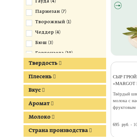
Гауда (
4
)
Пармезан (
7
)
Творожный (
1
)
Чеддер (
4
)
Бюш (
3
)
Горгонзола (
10
)
Твердость
Грюйер (
17
)
Десертные (
2
)
СЫР ГРЮЙЕ
Плесень
«MARGOT 
Камамбер (
7
)
Вкус
Твёрдый шв
Маасдам (
2
)
молока с н
Аромат
Тет де Муан (
4
)
фруктовым 
Реблошон (
7
)
Молоко
695
руб.
- 1
С трюфелем (
4
)
Страна производства
Дорблю (
2
)