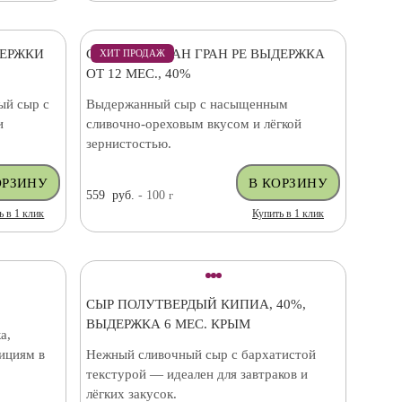
ДЕРЖКИ
СЫР ПАРМЕЗАН ГРАН РЕ ВЫДЕРЖКА
ХИТ ПРОДАЖ
ОТ 12 МЕС., 40%
ый сыр с
Выдержанный сыр с насыщенным
и
сливочно-ореховым вкусом и лёгкой
зернистостью.
559
руб.
- 100
г
ь в 1 клик
Купить в 1 клик
СЫР ПОЛУТВЕРДЫЙ КИПИА, 40%,
ВЫДЕРЖКА 6 МЕС. КРЫМ
а,
ициям в
Нежный сливочный сыр с бархатистой
текстурой — идеален для завтраков и
лёгких закусок.