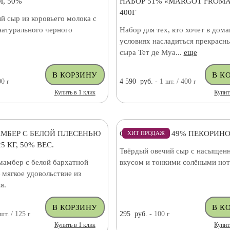
, 50%
НАБОР 51% «MARGOT FROMA
400Г
й сыр из коровьего молока с
натурального черного
Набор для тех, кто хочет в дом
условиях насладиться прекрасн
сыра Тет де Муа...
еще
00
г
4 590
руб.
- 1
шт.
/ 400
г
Купить в 1 клик
Купит
МБЕР С БЕЛОЙ ПЛЕСЕНЬЮ
СЫР ОВЕЧИЙ 49% ПЕКОРИНО
ХИТ ПРОДАЖ
5 КГ, 50% ВЕС.
Твёрдый овечий сыр с насыщен
амбер с белой бархатной
вкусом и тонкими солёными нот
мягкое удовольствие из
я.
шт.
/ 125
г
295
руб.
- 100
г
Купить в 1 клик
Купит