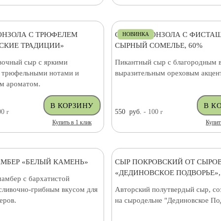
ОНЗОЛА С ТРЮФЕЛЕМ
СЫР ГОРГОНЗОЛА С ФИСТА
НОВИНКА
СКИЕ ТРАДИЦИИ»
СЫРНЫЙ СОМЕЛЬЕ, 60%
вочный сыр с яркими
Пикантный сыр с благородным 
 трюфельными нотами и
выразительным ореховым акцен
м ароматом.
00
г
550
руб.
- 100
г
Купить в 1 клик
Купит
МБЕР «БЕЛЫЙ КАМЕНЬ»
СЫР ПОКРОВСКИЙ ОТ СЫРО
«ДЕДИНОВСКОЕ ПОДВОРЬЕ»,
амбер с бархатистой
 сливочно-грибным вкусом для
Авторский полутвердый сыр, с
еров.
на сыродельне "Дединовское По