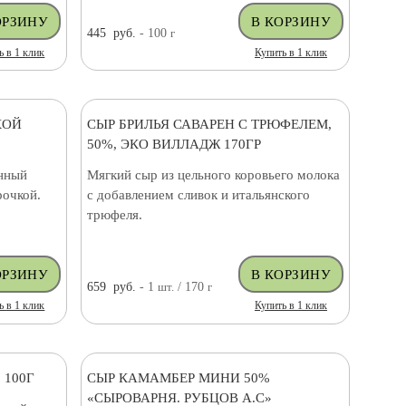
445
руб.
- 100
г
ь в 1 клик
Купить в 1 клик
КОЙ
СЫР БРИЛЬЯ САВАРЕН С ТРЮФЕЛЕМ,
50%, ЭКО ВИЛЛАДЖ 170ГР
нный
Мягкий сыр из цельного коровьего молока
рочкой.
с добавлением сливок и итальянского
трюфеля.
659
руб.
- 1
шт.
/ 170
г
ь в 1 клик
Купить в 1 клик
 100Г
СЫР КАМАМБЕР МИНИ 50%
«СЫРОВАРНЯ. РУБЦОВ А.С»