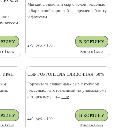
GES S.A»
Мягкий сливочный сыр с белой плесенью
и бархатной корочкой — идеален к багету
ашних
и фруктам.
ым вкусом
279
руб.
- 100
г
ь в 1 клик
Купить в 1 клик
, ИРАН
СЫР ГОРГОНЗОЛА СЛИВОЧНАЯ, 50%
ным
Горгонзола сливочная - сыр с голубой
ами.
плесенью, изготовленный по уникальному
авторскому рец...
еще
449
руб.
- 100
г
ь в 1 клик
Купить в 1 клик