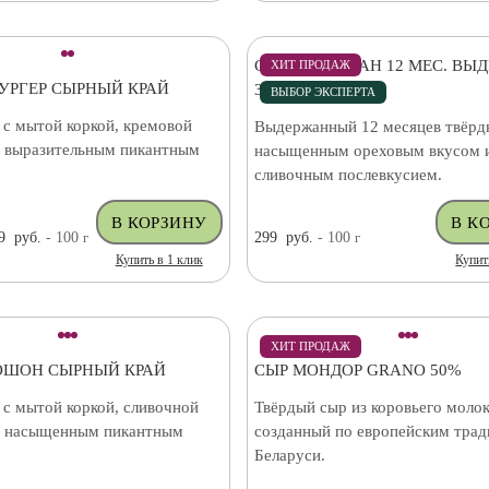
СЫР ПАРМЕЗАН 12 МЕС. ВЫ
ХИТ ПРОДАЖ
УРГЕР СЫРНЫЙ КРАЙ
34% (ЧИЛИ)
ВЫБОР ЭКСПЕРТА
 с мытой коркой, кремовой
Выдержанный 12 месяцев твёрд
и выразительным пикантным
насыщенным ореховым вкусом 
сливочным послевкусием.
9
руб.
- 100
г
299
руб.
- 100
г
Купить в 1 клик
Купит
ХИТ ПРОДАЖ
ОШОН СЫРНЫЙ КРАЙ
СЫР МОНДОР GRANO 50%
 с мытой коркой, сливочной
Твёрдый сыр из коровьего молок
и насыщенным пикантным
созданный по европейским трад
Беларуси.