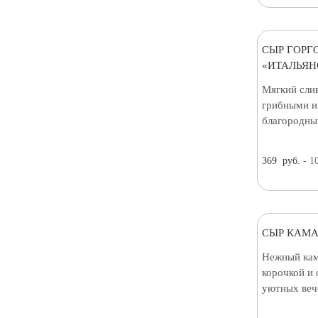
СЫР ГОРГ
«ИТАЛЬЯН
Мягкий сли
грибными и
благородны
369
руб.
- 1
СЫР КАМА
Нежный кам
корочкой и
уютных веч