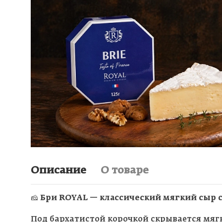
Описание
О товаре
🧀
Бри ROYAL — классический мягкий сыр с
Под бархатистой корочкой скрывается мя