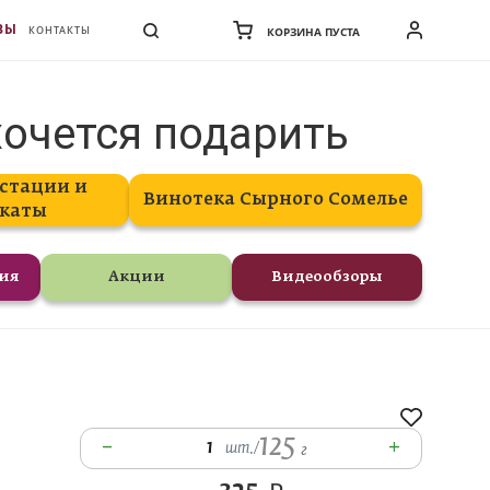
ВЫ
КОНТАКТЫ
КОРЗИНА ПУСТА
хочется подарить
стации и
Винотека Сырного Сомелье
каты
ния
Акции
Видеообзоры
125
–
+
1
шт.
/
г