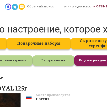
Обратный звонок
ОТЗЫ
ОПЛАТА И ДОСТАВКА
о настроение, которое 
Сырные дегу
Подарочные наборы
сертифи
ырные тарелки
Гастрономия
Ко дню рожде
5г
OYAL 125г
Место производства
Россия