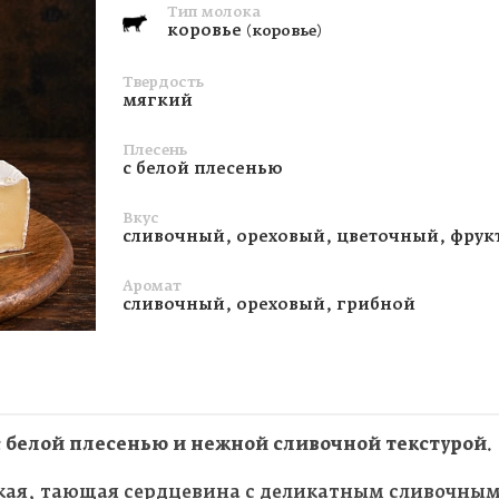
Тип молока
коровье
(коровье)
Твердость
мягкий
Плесень
с белой плесенью
Вкус
сливочный, ореховый, цветочный, фру
Аромат
сливочный, ореховый, грибной
 белой плесенью и нежной сливочной текстурой.
гкая, тающая сердцевина с деликатным сливочным