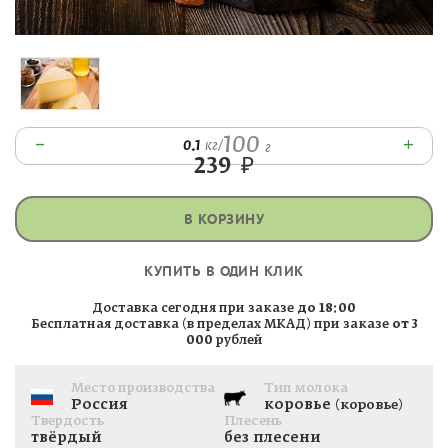
100
–
+
0.1
кг
/
г
239
₽
В КОРЗИНУ
КУПИТЬ В ОДИН КЛИК
Доставка сегодня при заказе
до 18:00
Бесплатная доставка (в пределах МКАД) при заказе
от 3
000
рублей
Место производства
Тип молока
Россия
коровье
(коровье)
Твердость
Плесень
твёрдый
без плесени