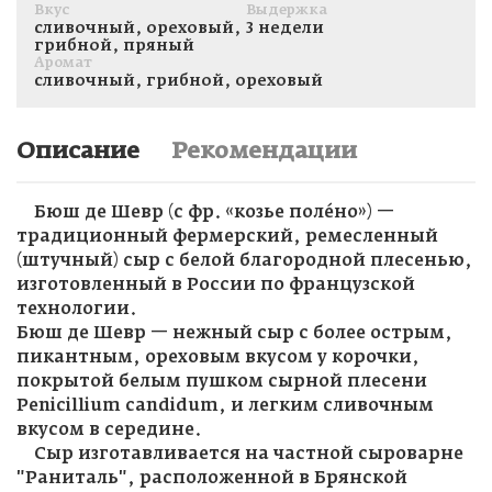
Вкус
Выдержка
сливочный, ореховый,
3 недели
грибной, пряный
Аромат
сливочный, грибной, ореховый
Описание
Рекомендации
Бюш де Шевр (с фр. «козье полéно») —
традиционный фермерский, ремесленный
(штучный) сыр с белой благородной плесенью,
изготовленный в России по французской
технологии.
Бюш де Шевр — нежный сыр с более острым,
пикантным, ореховым вкусом у корочки,
покрытой белым пушком сырной плесени
Penicillium candidum, и легким сливочным
вкусом в середине.
Сыр изготавливается на частной сыроварне
"Раниталь", расположенной в Брянской