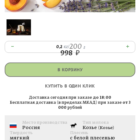
200
–
+
0.2
кг
/
г
998
₽
В КОРЗИНУ
КУПИТЬ В ОДИН КЛИК
Доставка сегодня при заказе
до 18:00
Бесплатная доставка (в пределах МКАД) при заказе
от 3
000
рублей
Место производства
Тип молока
Россия
Козье
(Козье)
Твердость
Плесень
мягкий
с белой плесенью