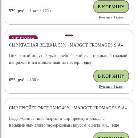
579
руб.
- 1
шт.
/ 170
г
Купить в 1 клик
ХИТ ПРОДАЖ
СЫР КРАСНАЯ ВЕДЬМА 55% «MARGOT FROMAGES S.A»
Пикантный полутвёрдый швейцарский сыр, покрытый сладкой
паприкой и изготовленный из пастер...
еще
655
руб.
- 100
г
Купить в 1 клик
СЫР ГРЮЙЕР ЭКСЕЛАНС 49% «MARGOT FROMAGES S.A»
ХИТ ПРОДАЖ
Выдержанный швейцарский сыр премиум-класса с
насыщенным сливочно-ореховым вкусом и лёгкими...
еще