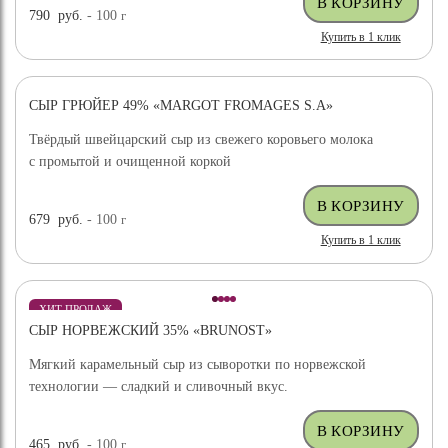
790
руб.
- 100
г
Купить в 1 клик
СЫР ГРЮЙЕР 49% «MARGOT FROMAGES S.A»
ХИТ ПРОДАЖ
Твёрдый швейцарский сыр из свежего коровьего молока
с промытой и очищенной коркой
679
руб.
- 100
г
Купить в 1 клик
ХИТ ПРОДАЖ
СЫР НОРВЕЖСКИЙ 35% «BRUNOST»
Мягкий карамельный сыр из сыворотки по норвежской
технологии — сладкий и сливочный вкус.
465
руб.
- 100
г