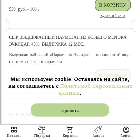
559
руб.
- 100
г
Купить в 1 клик
СЫР ВЫДЕРЖАННЫЙ ПАРМЕЗАН ИЗ КОЗЬЕГО МОЛОКА
ЭЧКИДАГ, 45%, ВЫДЕРЖКА 12 МЕС.
Выдержанный козий «Пармезан» Эчкидаг — насыщенный вкус
с нотами орехов и карамели.
Мы используем cookie. Оставаясь на сайте,
459
руб.
- 100
г
Купить в 1 клик
вы соглашаетесь с
Политикой персональных
данных
.
Принять
СЫР ГРЮЙЕР ПАТРИС НОРМАН
Твёрдый сыр по швейцарской технологии — лауреат «Лучший
сыр России 2021».
Каталог
Подарки
Корзина
Акции
Войти