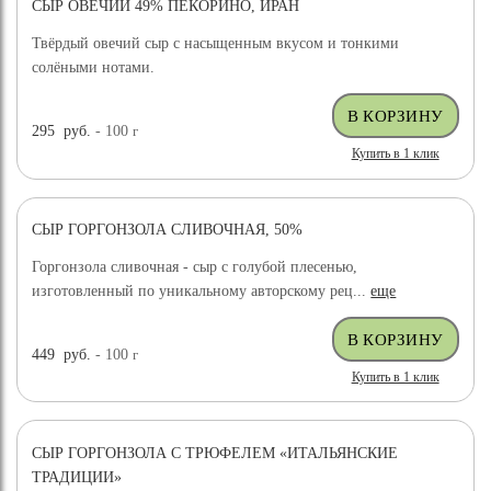
СЫР ОВЕЧИЙ 49% ПЕКОРИНО, ИРАН
ХИТ ПРОДАЖ
Твёрдый овечий сыр с насыщенным вкусом и тонкими
солёными нотами.
295
руб.
- 100
г
Купить в 1 клик
СЫР ГОРГОНЗОЛА СЛИВОЧНАЯ, 50%
Горгонзола сливочная - сыр с голубой плесенью,
изготовленный по уникальному авторскому рец...
еще
449
руб.
- 100
г
Купить в 1 клик
СЫР ГОРГОНЗОЛА С ТРЮФЕЛЕМ «ИТАЛЬЯНСКИЕ
ТРАДИЦИИ»