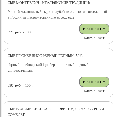
СЫР МОНТЕБЛУН «ИТАЛЬЯНСКИЕ ТРАДИЦИИ»
Мягкий маслянистый сыр с голубой плесенью, изготовленный
в России из пастеризованного коро...
еще
399
руб.
- 100
г
Купить в 1 клик
СЫР ГРЮЙЕР БИОСФЕРНЫЙ ГОРНЫЙ, 50%
Горный швейцарский Грюйер — плотный, пряный,
универсальный.
690
руб.
- 100
г
Купить в 1 клик
СЫР ВЕЛЕМИ БИАНКА С ТРЮФЕЛЕМ, 65-70% СЫРНЫЙ
ХИТ ПРОДАЖ
СОМЕЛЬЕ