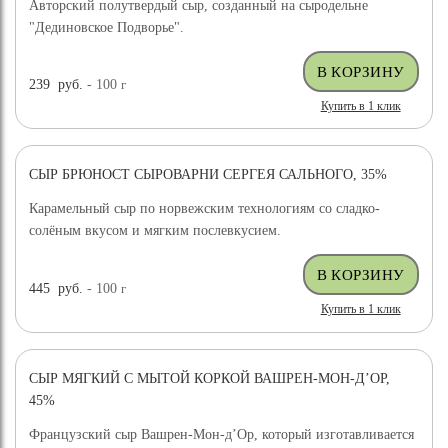
Авторский полутвердый сыр, созданный на сыродельне
"Дединовское Подворье".
239
руб.
- 100
г
Купить в 1 клик
СЫР БРЮНОСТ СЫРОВАРНИ СЕРГЕЯ САЛЬНОГО, 35%
ХИТ ПРОДАЖ
Карамельный сыр по норвежским технологиям со сладко-
солёным вкусом и мягким послевкусием.
445
руб.
- 100
г
Купить в 1 клик
СЫР МЯГКИЙ С МЫТОЙ КОРКОЙ ВАШРЕН-МОН-Д’ОР,
45%
Французский сыр Вашрен-Мон-д’Ор, который изготавливается