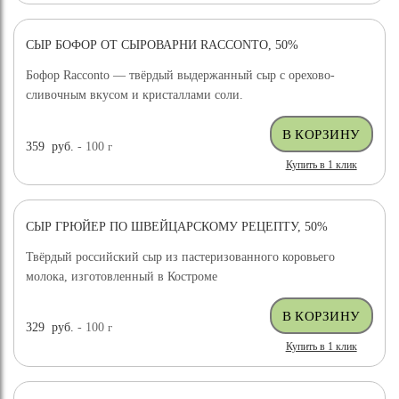
СЫР БОФОР ОТ СЫРОВАРНИ RACCONTO, 50%
Бофор Racconto — твёрдый выдержанный сыр с орехово-
сливочным вкусом и кристаллами соли.
359
руб.
- 100
г
Купить в 1 клик
СЫР ГРЮЙЕР ПО ШВЕЙЦАРСКОМУ РЕЦЕПТУ, 50%
ХИТ ПРОДАЖ
Твёрдый российский сыр из пастеризованного коровьего
молока, изготовленный в Костроме
329
руб.
- 100
г
Купить в 1 клик