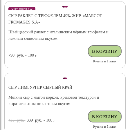
ХИТ ПРОДАЖ
СЫР РАКЛЕТ С ТРЮФЕЛЕМ 49% ЖИР. «MARGOT
ВЫБОР ЭКСПЕРТА
FROMAGES S.A»
Швейцарский раклет с итальянским чёрным трюфелем и
нежным сливочным вкусом.
790
руб.
- 100
г
Купить в 1 клик
СЫР ЛИМБУРГЕР СЫРНЫЙ КРАЙ
Мягкий сыр с мытой коркой, кремовой текстурой и
выразительным пикантным вкусом.
435
руб.
339
руб.
- 100
г
Купить в 1 клик