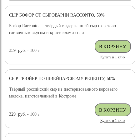
СЫР БОФОР ОТ СЫРОВАРНИ RACCONTO, 50%
Бофор Racconto — твёрдый выдержанный сыр с орехово-
сливочным вкусом и кристаллами соли.
359
руб.
- 100
г
Купить в 1 клик
СЫР ГРЮЙЕР ПО ШВЕЙЦАРСКОМУ РЕЦЕПТУ, 50%
ХИТ ПРОДАЖ
Твёрдый российский сыр из пастеризованного коровьего
молока, изготовленный в Костроме
329
руб.
- 100
г
Купить в 1 клик