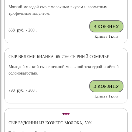
Мягкий молодой сыр с молочным вкусом и ароматным
трюфельным акцентом.
838
руб.
- 200
г
Купить в 1 клик
СЫР ВЕЛЕМИ БИАНКА, 65-70% СЫРНЫЙ СОМЕЛЬЕ
ХИТ ПРОДАЖ
Молодой мягкий сыр с нежной молочной текстурой и лёгкой
солоноватостью.
798
руб.
- 200
г
Купить в 1 клик
СЫР БУДОННИ ИЗ КОЗЬЕГО МОЛОКА, 50%