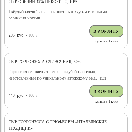
СЫР ОВЕЧИЙ 49% ПЕКОРИНО, ИРАН
ХИТ ПРОДАЖ
Твёрдый овечий сыр с насыщенным вкусом и тонкими
солёными нотами.
295
руб.
- 100
г
Купить в 1 клик
СЫР ГОРГОНЗОЛА СЛИВОЧНАЯ, 50%
Горгонзола сливочная - сыр с голубой плесенью,
изготовленный по уникальному авторскому рец...
еще
449
руб.
- 100
г
Купить в 1 клик
СЫР ГОРГОНЗОЛА С ТРЮФЕЛЕМ «ИТАЛЬЯНСКИЕ
ТРАДИЦИИ»