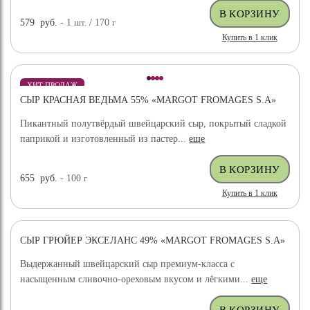
579
руб.
- 1
шт.
/ 170
г
Купить в 1 клик
ХИТ ПРОДАЖ
СЫР КРАСНАЯ ВЕДЬМА 55% «MARGOT FROMAGES S.A»
Пикантный полутвёрдый швейцарский сыр, покрытый сладкой
паприкой и изготовленный из пастер...
еще
655
руб.
- 100
г
Купить в 1 клик
СЫР ГРЮЙЕР ЭКСЕЛАНС 49% «MARGOT FROMAGES S.A»
ХИТ ПРОДАЖ
Выдержанный швейцарский сыр премиум-класса с
насыщенным сливочно-ореховым вкусом и лёгкими...
еще