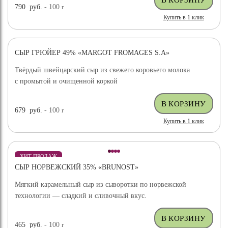
790
руб.
- 100
г
Купить в 1 клик
СЫР ГРЮЙЕР 49% «MARGOT FROMAGES S.A»
ХИТ ПРОДАЖ
Твёрдый швейцарский сыр из свежего коровьего молока
с промытой и очищенной коркой
679
руб.
- 100
г
Купить в 1 клик
ХИТ ПРОДАЖ
СЫР НОРВЕЖСКИЙ 35% «BRUNOST»
Мягкий карамельный сыр из сыворотки по норвежской
технологии — сладкий и сливочный вкус.
465
руб.
- 100
г