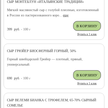
СЫР МОНТЕБЛУН «ИТАЛЬЯНСКИЕ ТРАДИЦИИ»
Мягкий маслянистый сыр с голубой плесенью, изготовленный
в России из пастеризованного коро...
еще
399
руб.
- 100
г
Купить в 1 клик
СЫР ГРЮЙЕР БИОСФЕРНЫЙ ГОРНЫЙ, 50%
Горный швейцарский Грюйер — плотный, пряный,
универсальный.
690
руб.
- 100
г
Купить в 1 клик
СЫР ВЕЛЕМИ БИАНКА С ТРЮФЕЛЕМ, 65-70% СЫРНЫЙ
ХИТ ПРОДАЖ
СОМЕЛЬЕ