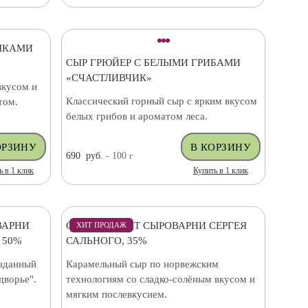
ШКАМИ
СЫР ГРЮЙЕР С БЕЛЫМИ ГРИБАМИ
«СЧАСТЛИВЧИК»
вкусом и
Классический горный сыр с ярким вкусом
том.
белых грибов и ароматом леса.
690
руб.
- 100
г
ь в 1 клик
Купить в 1 клик
ВАРНИ
СЫР БРЮНОСТ СЫРОВАРНИ СЕРГЕЯ
ХИТ ПРОДАЖ
 50%
САЛЬНОГО, 35%
озданный
Карамельный сыр по норвежским
дворье".
технологиям со сладко-солёным вкусом и
мягким послевкусием.