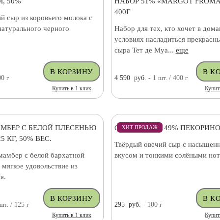
, 50%
НАБОР 51% «MARGOT FROMA
400Г
й сыр из коровьего молока с
натурального черного
Набор для тех, кто хочет в дом
условиях насладиться прекрасн
сыра Тет де Муа...
еще
00
г
4 590
руб.
- 1
шт.
/ 400
г
Купить в 1 клик
Купит
МБЕР С БЕЛОЙ ПЛЕСЕНЬЮ
СЫР ОВЕЧИЙ 49% ПЕКОРИНО
ХИТ ПРОДАЖ
5 КГ, 50% ВЕС.
Твёрдый овечий сыр с насыщен
амбер с белой бархатной
вкусом и тонкими солёными нот
мягкое удовольствие из
я.
шт.
/ 125
г
295
руб.
- 100
г
Купить в 1 клик
Купит