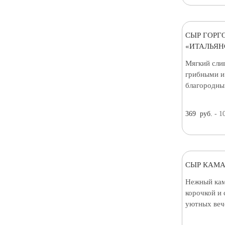
СЫР ГОРГ
«ИТАЛЬЯН
Мягкий сли
грибными и
благородны
369
руб.
- 1
СЫР КАМА
Нежный кам
корочкой и
уютных веч