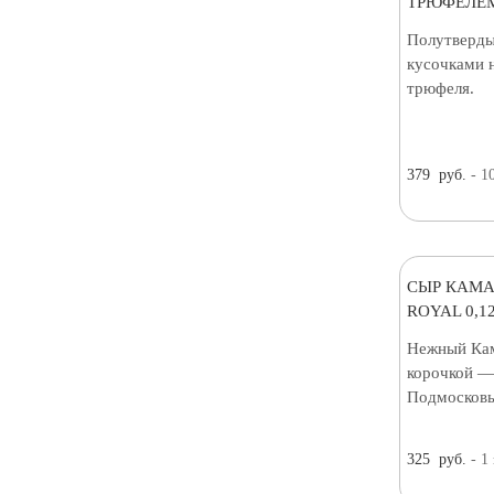
ТРЮФЕЛЕМ
Полутверды
кусочками 
трюфеля.
379
руб.
- 1
СЫР КАМА
ROYAL 0,12
Нежный Кам
корочкой — 
Подмосковь
325
руб.
- 1