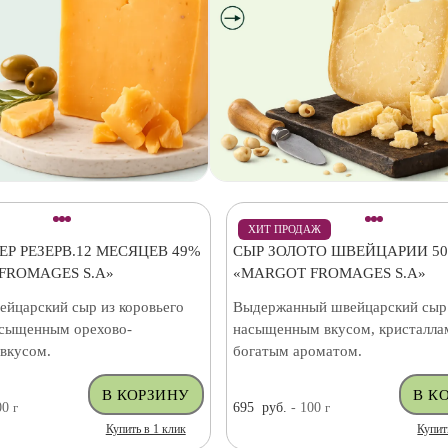
ХИТ ПРОДАЖ
Р РЕЗЕРВ.12 МЕСЯЦЕВ 49%
СЫР ЗОЛОТО ШВЕЙЦАРИИ 5
FROMAGES S.A»
«MARGOT FROMAGES S.A»
ейцарский сыр из коровьего
Выдержанный швейцарский сыр
асыщенным орехово-
насыщенным вкусом, кристалла
вкусом.
богатым ароматом.
00
г
695
руб.
- 100
г
Купить в 1 клик
Купит