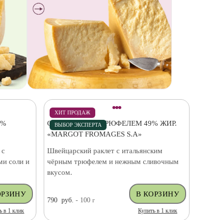
ХИТ ПРОДАЖ
0%
СЫР РАКЛЕТ С ТРЮФЕЛЕМ 49% ЖИР.
ВЫБОР ЭКСПЕРТА
«MARGOT FROMAGES S.A»
 с
Швейцарский раклет с итальянским
ми соли и
чёрным трюфелем и нежным сливочным
вкусом.
790
руб.
- 100
г
ь в 1 клик
Купить в 1 клик