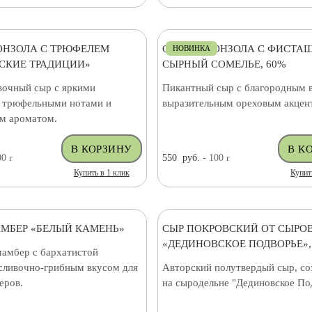
ОНЗОЛА С ТРЮФЕЛЕМ
СЫР ГОРГОНЗОЛА С ФИСТА
НОВИНКА
СКИЕ ТРАДИЦИИ»
СЫРНЫЙ СОМЕЛЬЕ, 60%
вочный сыр с яркими
Пикантный сыр с благородным 
 трюфельными нотами и
выразительным ореховым акцен
м ароматом.
00
г
550
руб.
- 100
г
Купить в 1 клик
Купит
МБЕР «БЕЛЫЙ КАМЕНЬ»
СЫР ПОКРОВСКИЙ ОТ СЫРО
«ДЕДИНОВСКОЕ ПОДВОРЬЕ»,
амбер с бархатистой
 сливочно-грибным вкусом для
Авторский полутвердый сыр, с
еров.
на сыродельне "Дединовское По