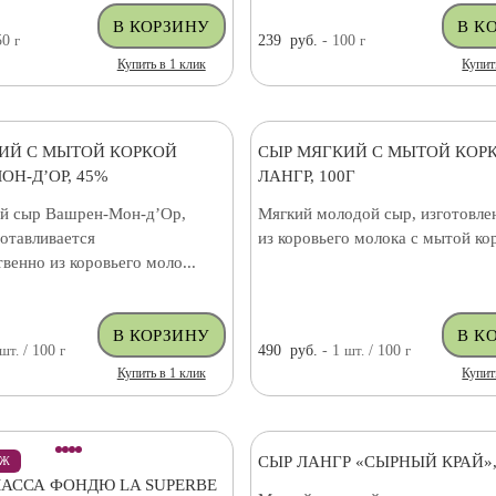
50
г
239
руб.
- 100
г
Купить в 1 клик
Купит
ИЙ С МЫТОЙ КОРКОЙ
СЫР МЯГКИЙ С МЫТОЙ КОР
ОН-Д’ОР, 45%
ЛАНГР, 100Г
й сыр Вашрен-Мон-д’Ор,
Мягкий молодой сыр, изготовле
отавливается
из коровьего молока с мытой ко
енно из коровьего моло...
шт.
/ 100
г
490
руб.
- 1
шт.
/ 100
г
Купить в 1 клик
Купит
СЫР ЛАНГР «СЫРНЫЙ КРАЙ»,
АЖ
АССА ФОНДЮ LA SUPERBE