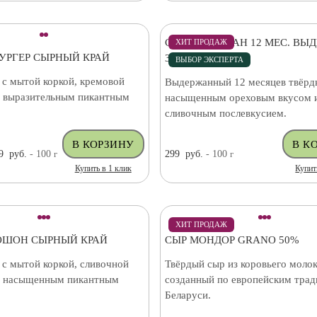
СЫР ПАРМЕЗАН 12 МЕС. ВЫ
ХИТ ПРОДАЖ
УРГЕР СЫРНЫЙ КРАЙ
34% (ЧИЛИ)
ВЫБОР ЭКСПЕРТА
 с мытой коркой, кремовой
Выдержанный 12 месяцев твёрд
и выразительным пикантным
насыщенным ореховым вкусом 
сливочным послевкусием.
9
руб.
- 100
г
299
руб.
- 100
г
Купить в 1 клик
Купит
ХИТ ПРОДАЖ
ОШОН СЫРНЫЙ КРАЙ
СЫР МОНДОР GRANO 50%
 с мытой коркой, сливочной
Твёрдый сыр из коровьего молок
и насыщенным пикантным
созданный по европейским трад
Беларуси.