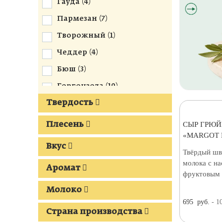
Гауда (
4
)
Пармезан (
7
)
Творожный (
1
)
Чеддер (
4
)
Бюш (
3
)
Горгонзола (
10
)
Твердость
Грюйер (
17
)
Десертные (
2
)
СЫР ГРЮЙЕ
Плесень
«MARGOT 
Камамбер (
7
)
Вкус
Твёрдый шв
Маасдам (
2
)
молока с н
Аромат
Тет де Муан (
4
)
фруктовым 
Реблошон (
7
)
Молоко
695
руб.
- 1
С трюфелем (
4
)
Страна производства
Дорблю (
2
)