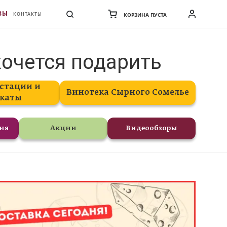
ВЫ
КОНТАКТЫ
КОРЗИНА ПУСТА
хочется подарить
стации и
Винотека Сырного Сомелье
каты
ния
Акции
Видеообзоры