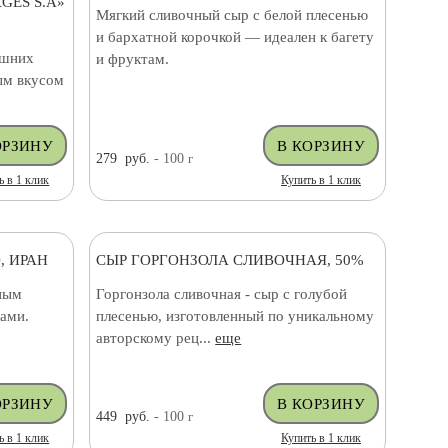
GES S.A»
Мягкий сливочный сыр с белой плесенью
и бархатной корочкой — идеален к багету
ашних
и фруктам.
ым вкусом
279
руб.
- 100
г
ь в 1 клик
Купить в 1 клик
, ИРАН
СЫР ГОРГОНЗОЛА СЛИВОЧНАЯ, 50%
ным
Горгонзола сливочная - сыр с голубой
ами.
плесенью, изготовленный по уникальному
авторскому рец...
еще
449
руб.
- 100
г
ь в 1 клик
Купить в 1 клик