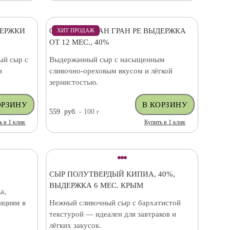
ДЕРЖКИ
СЫР ПАРМЕЗАН ГРАН РЕ ВЫДЕРЖКА
ХИТ ПРОДАЖ
ОТ 12 МЕС., 40%
ый сыр с
Выдержанный сыр с насыщенным
и
сливочно-ореховым вкусом и лёгкой
зернистостью.
559
руб.
- 100
г
ь в 1 клик
Купить в 1 клик
СЫР ПОЛУТВЕРДЫЙ КИПИА, 40%,
ВЫДЕРЖКА 6 МЕС. КРЫМ
а,
ициям в
Нежный сливочный сыр с бархатистой
текстурой — идеален для завтраков и
лёгких закусок.