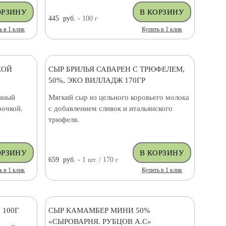
445
руб.
- 100
г
ь в 1 клик
Купить в 1 клик
КОЙ
СЫР БРИЛЬЯ САВАРЕН С ТРЮФЕЛЕМ,
50%, ЭКО ВИЛЛАДЖ 170ГР
нный
Мягкий сыр из цельного коровьего молока
рочкой.
с добавлением сливок и итальянского
трюфеля.
659
руб.
- 1
шт.
/ 170
г
ь в 1 клик
Купить в 1 клик
 100Г
СЫР КАМАМБЕР МИНИ 50%
«СЫРОВАРНЯ. РУБЦОВ А.С»