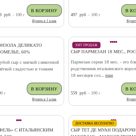
9
руб.
- 100
г
497
руб.
- 100
г
Купить в 1 клик
Купит
ОНЗОЛА ДЕЛИКАТО
ХИТ ПРОДАЖ
СЫР ПАРМЕЗАН 18 МЕС., РО
ОМЕЛЬЕ, 60%
Пармезан серии 18 мес. - это бл
убой сыр с мягкой сливочной
родственник итальянского корол
лёгкой сладостью и тонким
18 месяцев соз...
еще
00
г
559
руб.
- 100
г
Купить в 1 клик
Купит
ДОСТАВКА БЕСПЛАТНО
ФЕЛЬ» С ИТАЛЬЯНСКИМ
СЫР ТЕТ ДЕ МУАН ПОДАРОЧ