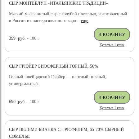
СЫР МОНТЕБЛУН «ИТАЛЬЯНСКИЕ ТРАДИЦИИ»
Мягкий маслянистый сыр с голубой плесенью, изготовленный
в России из пастеризованного коро...
еще
399
руб.
- 100
г
Купить в 1 клик
СЫР ГРЮЙЕР БИОСФЕРНЫЙ ГОРНЫЙ, 50%
Горный швейцарский Грюйер — плотный, пряный,
универсальный.
690
руб.
- 100
г
Купить в 1 клик
СЫР ВЕЛЕМИ БИАНКА С ТРЮФЕЛЕМ, 65-70% СЫРНЫЙ
ХИТ ПРОДАЖ
СОМЕЛЬЕ