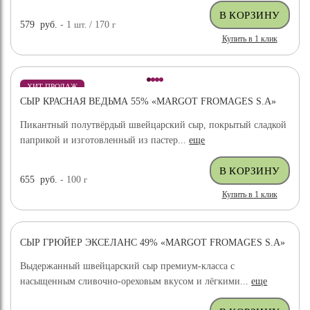
579
руб.
- 1
шт.
/ 170
г
Купить в 1 клик
ХИТ ПРОДАЖ
СЫР КРАСНАЯ ВЕДЬМА 55% «MARGOT FROMAGES S.A»
Пикантный полутвёрдый швейцарский сыр, покрытый сладкой
паприкой и изготовленный из пастер...
еще
655
руб.
- 100
г
Купить в 1 клик
СЫР ГРЮЙЕР ЭКСЕЛАНС 49% «MARGOT FROMAGES S.A»
ХИТ ПРОДАЖ
Выдержанный швейцарский сыр премиум-класса с
насыщенным сливочно-ореховым вкусом и лёгкими...
еще