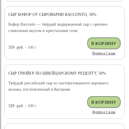
СЫР БОФОР ОТ СЫРОВАРНИ RACCONTO, 50%
Бофор Racconto — твёрдый выдержанный сыр с орехово-
сливочным вкусом и кристаллами соли.
359
руб.
- 100
г
Купить в 1 клик
СЫР ГРЮЙЕР ПО ШВЕЙЦАРСКОМУ РЕЦЕПТУ, 50%
ХИТ ПРОДАЖ
Твёрдый российский сыр из пастеризованного коровьего
молока, изготовленный в Костроме
329
руб.
- 100
г
Купить в 1 клик