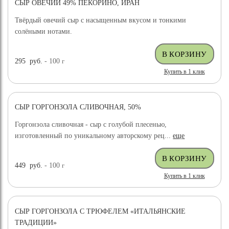
СЫР ОВЕЧИЙ 49% ПЕКОРИНО, ИРАН
ХИТ ПРОДАЖ
Твёрдый овечий сыр с насыщенным вкусом и тонкими
солёными нотами.
295
руб.
- 100
г
Купить в 1 клик
СЫР ГОРГОНЗОЛА СЛИВОЧНАЯ, 50%
Горгонзола сливочная - сыр с голубой плесенью,
изготовленный по уникальному авторскому рец...
еще
449
руб.
- 100
г
Купить в 1 клик
СЫР ГОРГОНЗОЛА С ТРЮФЕЛЕМ «ИТАЛЬЯНСКИЕ
ТРАДИЦИИ»