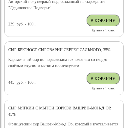
Авторский полутвердый сыр, созданный на сыродельне
"Дединовское Подворье".
239
руб.
- 100
г
Купить в 1 клик
СЫР БРЮНОСТ СЫРОВАРНИ СЕРГЕЯ САЛЬНОГО, 35%
ХИТ ПРОДАЖ
Карамельный сыр по норвежским технологиям со сладко-
солёным вкусом и мягким послевкусием.
445
руб.
- 100
г
Купить в 1 клик
СЫР МЯГКИЙ С МЫТОЙ КОРКОЙ ВАШРЕН-МОН-Д’ОР,
45%
Французский сыр Вашрен-Мон-д’Ор, который изготавливается