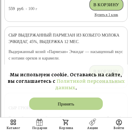
559
руб.
- 100
г
Купить в 1 клик
СЫР ВЫДЕРЖАННЫЙ ПАРМЕЗАН ИЗ КОЗЬЕГО МОЛОКА
ЭЧКИДАГ, 45%, ВЫДЕРЖКА 12 МЕС.
Выдержанный козий «Пармезан» Эчкидаг — насыщенный вкус
с нотами орехов и карамели.
Мы используем cookie. Оставаясь на сайте,
459
руб.
- 100
г
Купить в 1 клик
вы соглашаетесь с
Политикой персональных
данных
.
Принять
СЫР ГРЮЙЕР ПАТРИС НОРМАН
Твёрдый сыр по швейцарской технологии — лауреат «Лучший
сыр России 2021».
Каталог
Подарки
Корзина
Акции
Войти