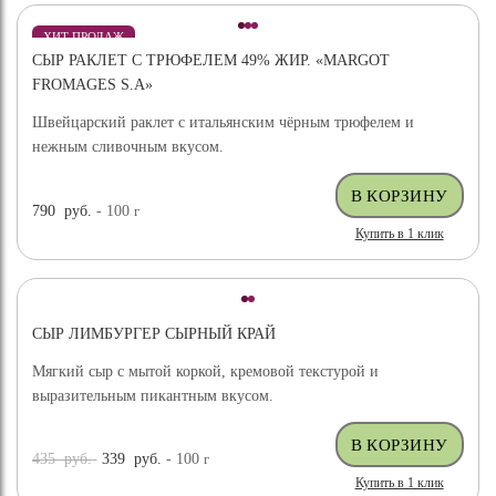
ХИТ ПРОДАЖ
СЫР РАКЛЕТ С ТРЮФЕЛЕМ 49% ЖИР. «MARGOT
ВЫБОР ЭКСПЕРТА
FROMAGES S.A»
Швейцарский раклет с итальянским чёрным трюфелем и
нежным сливочным вкусом.
790
руб.
- 100
г
Купить в 1 клик
СЫР ЛИМБУРГЕР СЫРНЫЙ КРАЙ
Мягкий сыр с мытой коркой, кремовой текстурой и
выразительным пикантным вкусом.
435
руб.
339
руб.
- 100
г
Купить в 1 клик