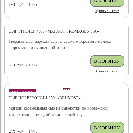
790
руб.
- 100
г
Купить в 1 клик
СЫР ГРЮЙЕР 49% «MARGOT FROMAGES S.A»
ХИТ ПРОДАЖ
Твёрдый швейцарский сыр из свежего коровьего молока
с промытой и очищенной коркой
679
руб.
- 100
г
Купить в 1 клик
ХИТ ПРОДАЖ
СЫР НОРВЕЖСКИЙ 35% «BRUNOST»
Мягкий карамельный сыр из сыворотки по норвежской
технологии — сладкий и сливочный вкус.
465
руб.
- 100
г