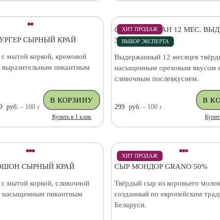
СЫР ПАРМЕЗАН 12 МЕС. ВЫ
ХИТ ПРОДАЖ
УРГЕР СЫРНЫЙ КРАЙ
34% (ЧИЛИ)
ВЫБОР ЭКСПЕРТА
 с мытой коркой, кремовой
Выдержанный 12 месяцев твёрд
и выразительным пикантным
насыщенным ореховым вкусом 
сливочным послевкусием.
9
руб.
- 100
г
299
руб.
- 100
г
Купить в 1 клик
Купит
ХИТ ПРОДАЖ
ОШОН СЫРНЫЙ КРАЙ
СЫР МОНДОР GRANO 50%
 с мытой коркой, сливочной
Твёрдый сыр из коровьего молок
и насыщенным пикантным
созданный по европейским трад
Беларуси.