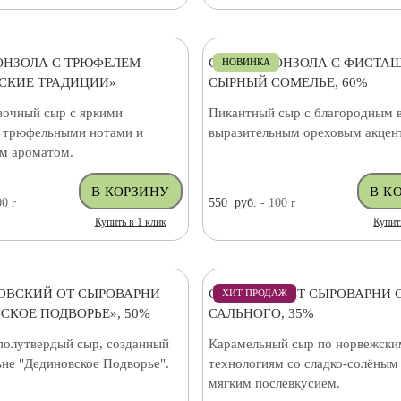
ОНЗОЛА С ТРЮФЕЛЕМ
СЫР ГОРГОНЗОЛА С ФИСТА
НОВИНКА
СКИЕ ТРАДИЦИИ»
СЫРНЫЙ СОМЕЛЬЕ, 60%
вочный сыр с яркими
Пикантный сыр с благородным 
 трюфельными нотами и
выразительным ореховым акцен
м ароматом.
00
г
550
руб.
- 100
г
Купить в 1 клик
Купит
ОВСКИЙ ОТ СЫРОВАРНИ
СЫР БРЮНОСТ СЫРОВАРНИ 
ХИТ ПРОДАЖ
СКОЕ ПОДВОРЬЕ», 50%
САЛЬНОГО, 35%
полутвердый сыр, созданный
Карамельный сыр по норвежски
ьне "Дединовское Подворье".
технологиям со сладко-солёным
мягким послевкусием.