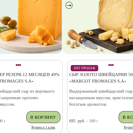
ХИТ ПРОДАЖ
Р РЕЗЕРВ.12 МЕСЯЦЕВ 49%
СЫР ЗОЛОТО ШВЕЙЦАРИИ 5
FROMAGES S.A»
«MARGOT FROMAGES S.A»
ейцарский сыр из коровьего
Выдержанный швейцарский сыр
асыщенным орехово-
насыщенным вкусом, кристалла
вкусом.
богатым ароматом.
00
г
695
руб.
- 100
г
Купить в 1 клик
Купит