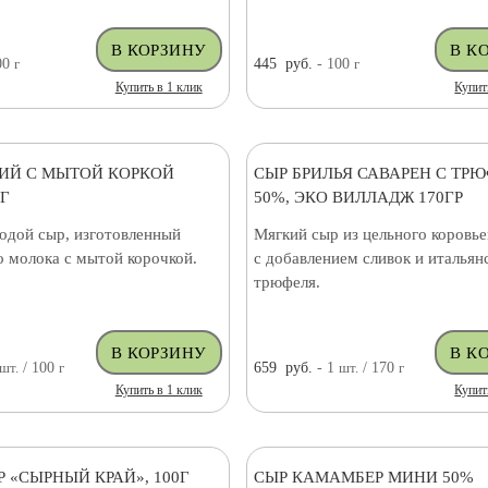
00
г
445
руб.
- 100
г
Купить в 1 клик
Купит
ИЙ С МЫТОЙ КОРКОЙ
СЫР БРИЛЬЯ САВАРЕН С ТР
0Г
50%, ЭКО ВИЛЛАДЖ 170ГР
одой сыр, изготовленный
Мягкий сыр из цельного коровье
о молока с мытой корочкой.
с добавлением сливок и итальян
трюфеля.
шт.
/ 100
г
659
руб.
- 1
шт.
/ 170
г
Купить в 1 клик
Купит
 «СЫРНЫЙ КРАЙ», 100Г
СЫР КАМАМБЕР МИНИ 50%