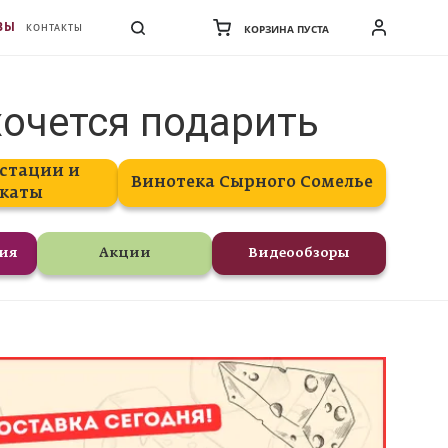
ВЫ
КОНТАКТЫ
КОРЗИНА ПУСТА
хочется подарить
стации и
Винотека Сырного Сомелье
каты
ния
Акции
Видеообзоры