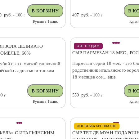
9
руб.
- 100
г
497
руб.
- 100
г
Купить в 1 клик
Купит
ОНЗОЛА ДЕЛИКАТО
ХИТ ПРОДАЖ
СЫР ПАРМЕЗАН 18 МЕС., РО
ОМЕЛЬЕ, 60%
Пармезан серии 18 мес. - это бл
убой сыр с мягкой сливочной
родственник итальянского корол
лёгкой сладостью и тонким
18 месяцев соз...
еще
00
г
559
руб.
- 100
г
Купить в 1 клик
Купит
ДОСТАВКА БЕСПЛАТНО
ФЕЛЬ» С ИТАЛЬЯНСКИМ
СЫР ТЕТ ДЕ МУАН ПОДАРОЧ