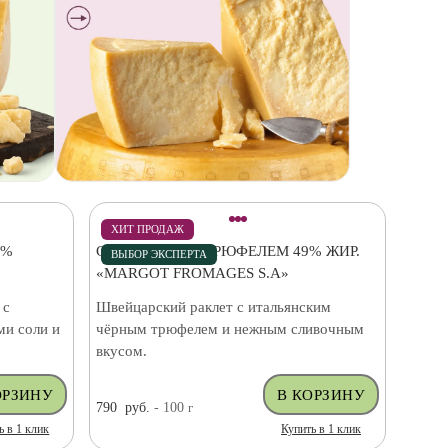
ХИТ ПРОДАЖ
0%
СЫР РАКЛЕТ С ТРЮФЕЛЕМ 49% ЖИР.
ВЫБОР ЭКСПЕРТА
«MARGOT FROMAGES S.A»
 с
Швейцарский раклет с итальянским
ми соли и
чёрным трюфелем и нежным сливочным
вкусом.
790
руб.
- 100
г
ь в 1 клик
Купить в 1 клик