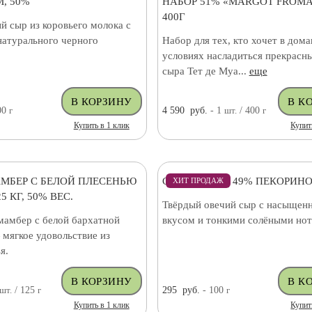
, 50%
НАБОР 51% «MARGOT FROMA
400Г
й сыр из коровьего молока с
натурального черного
Набор для тех, кто хочет в дом
условиях насладиться прекрасн
сыра Тет де Муа...
еще
00
г
4 590
руб.
- 1
шт.
/ 400
г
Купить в 1 клик
Купит
МБЕР С БЕЛОЙ ПЛЕСЕНЬЮ
СЫР ОВЕЧИЙ 49% ПЕКОРИНО
ХИТ ПРОДАЖ
5 КГ, 50% ВЕС.
Твёрдый овечий сыр с насыщен
амбер с белой бархатной
вкусом и тонкими солёными нот
мягкое удовольствие из
я.
шт.
/ 125
г
295
руб.
- 100
г
Купить в 1 клик
Купит