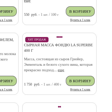
еще
550
руб.
- 1
шт.
/ 100
г
ь в 1 клик
Купить в 1 клик
ЮФЕЛЕМ,
ХИТ ПРОДАЖ
СЫРНАЯ МАССА ФОНДЮ LA SUPERBE
400 Г
го молока
Масса, состоящая из сыров Грюйер,
ского
Эмменталь и белого сухого вина, которая
прекрасно подход...
еще
1 750
руб.
- 1
шт.
/ 400
г
ь в 1 клик
Купить в 1 клик