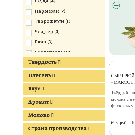
Гауда (
4
)
Пармезан (
7
)
Творожный (
1
)
Чеддер (
4
)
Бюш (
3
)
Горгонзола (
10
)
Твердость
Грюйер (
17
)
Десертные (
2
)
СЫР ГРЮЙЕ
Плесень
«MARGOT 
Камамбер (
7
)
Вкус
Твёрдый шв
Маасдам (
2
)
молока с н
Аромат
Тет де Муан (
4
)
фруктовым 
Реблошон (
7
)
Молоко
695
руб.
- 1
С трюфелем (
4
)
Страна производства
Дорблю (
2
)