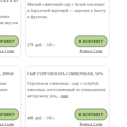
GES S.A»
Мягкий сливочный сыр с белой плесенью
и бархатной корочкой — идеален к багету
ашних
и фруктам.
ым вкусом
279
руб.
- 100
г
ь в 1 клик
Купить в 1 клик
, ИРАН
СЫР ГОРГОНЗОЛА СЛИВОЧНАЯ, 50%
ным
Горгонзола сливочная - сыр с голубой
ами.
плесенью, изготовленный по уникальному
авторскому рец...
еще
449
руб.
- 100
г
ь в 1 клик
Купить в 1 клик