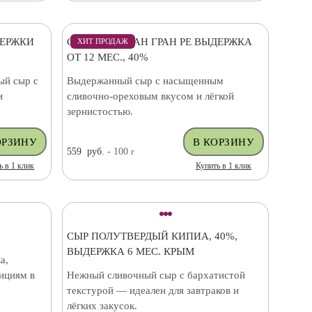
ДЕРЖКИ
СЫР ПАРМЕЗАН ГРАН РЕ ВЫДЕРЖКА
ХИТ ПРОДАЖ
ОТ 12 МЕС., 40%
ый сыр с
Выдержанный сыр с насыщенным
и
сливочно-ореховым вкусом и лёгкой
зернистостью.
559
руб.
- 100
г
ь в 1 клик
Купить в 1 клик
СЫР ПОЛУТВЕРДЫЙ КИПИА, 40%,
ВЫДЕРЖКА 6 МЕС. КРЫМ
а,
ициям в
Нежный сливочный сыр с бархатистой
текстурой — идеален для завтраков и
лёгких закусок.