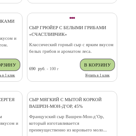
ШКАМИ
СЫР ГРЮЙЕР С БЕЛЫМИ ГРИБАМИ
«СЧАСТЛИВЧИК»
вкусом и
Классический горный сыр с ярким вкусом
том.
белых грибов и ароматом леса.
690
руб.
- 100
г
ь в 1 клик
Купить в 1 клик
СЕРГЕЯ
СЫР МЯГКИЙ С МЫТОЙ КОРКОЙ
ВАШРЕН-МОН-Д’ОР, 45%
м
Французский сыр Вашрен-Мон-д’Ор,
 вкусом и
который изготавливается
преимущественно из коровьего моло...