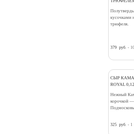
ТРЮФЕЛЕМ
Полутверды
кусочками 
трюфеля.
379
руб.
- 1
СЫР КАМА
ROYAL 0,12
Нежный Кам
корочкой — 
Подмосковь
325
руб.
- 1