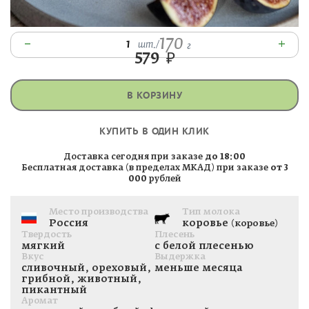
170
–
+
1
шт.
/
г
579
₽
В КОРЗИНУ
КУПИТЬ В ОДИН КЛИК
Доставка сегодня при заказе
до 18:00
Бесплатная доставка (в пределах МКАД) при заказе
от 3
000
рублей
Место производства
Тип молока
Россия
коровье
(коровье)
Твердость
Плесень
мягкий
с белой плесенью
Вкус
Выдержка
сливочный, ореховый,
меньше месяца
грибной, животный,
пикантный
Аромат