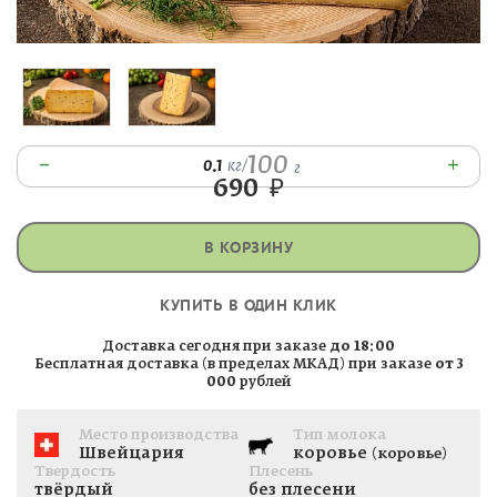
100
–
+
0.1
кг
/
г
690
₽
В КОРЗИНУ
КУПИТЬ В ОДИН КЛИК
Доставка сегодня при заказе
до 18:00
Бесплатная доставка (в пределах МКАД) при заказе
от 3
000
рублей
Место производства
Тип молока
Швейцария
коровье
(коровье)
Твердость
Плесень
твёрдый
без плесени