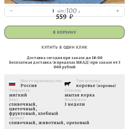
100
–
+
1
шт.
/
г
559
₽
В КОРЗИНУ
КУПИТЬ В ОДИН КЛИК
Доставка сегодня при заказе
до 18:00
Бесплатная доставка (в пределах МКАД) при заказе
от 3
000
рублей
Место производства
Тип молока
Россия
коровье
(коровье)
Твердость
Плесень
мягкий
мытая корка
Вкус
Выдержка
сливочный,
3 недели
цветочный,
фруктовый, хлебный
Аромат
сливочный, животный, ореховый