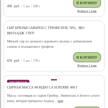
490
руб.
- 1
шт.
/ 100
г
Купить в 1 клик
СЫР БРИЛЬЯ САВАРЕН С ТРЮФЕЛЕМ, 50%, ЭКО
ВИЛЛАДЖ 170ГР
Мягкий сыр из цельного коровьего молока с добавлением
сливок и итальянского трюфеля.
659
руб.
- 1
шт.
/ 170
г
Купить в 1 клик
ХИТ ПРОДАЖ
СЫРНАЯ МАССА ФОНДЮ LA SUPERBE 400 Г
Масса, состоящая из сыров Грюйер, Эмменталь и белого сухого
вина, которая прекрасно подход...
еще