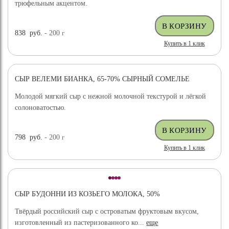
трюфельным акцентом.
838
руб.
- 200
г
Купить в 1 клик
СЫР ВЕЛЕМИ БИАНКА, 65-70% СЫРНЫЙ СОМЕЛЬЕ
ХИТ ПРОДАЖ
Молодой мягкий сыр с нежной молочной текстурой и лёгкой
солоноватостью.
798
руб.
- 200
г
Купить в 1 клик
СЫР БУДОННИ ИЗ КОЗЬЕГО МОЛОКА, 50%
Твёрдый российский сыр с островатым фруктовым вкусом,
изготовленный из пастеризованного ко...
еще