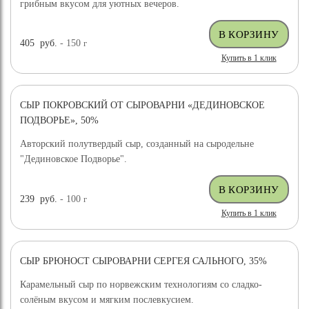
грибным вкусом для уютных вечеров.
405
руб.
- 150
г
Купить в 1 клик
СЫР ПОКРОВСКИЙ ОТ СЫРОВАРНИ «ДЕДИНОВСКОЕ
ПОДВОРЬЕ», 50%
Авторский полутвердый сыр, созданный на сыродельне
"Дединовское Подворье".
239
руб.
- 100
г
Купить в 1 клик
СЫР БРЮНОСТ СЫРОВАРНИ СЕРГЕЯ САЛЬНОГО, 35%
ХИТ ПРОДАЖ
Карамельный сыр по норвежским технологиям со сладко-
солёным вкусом и мягким послевкусием.