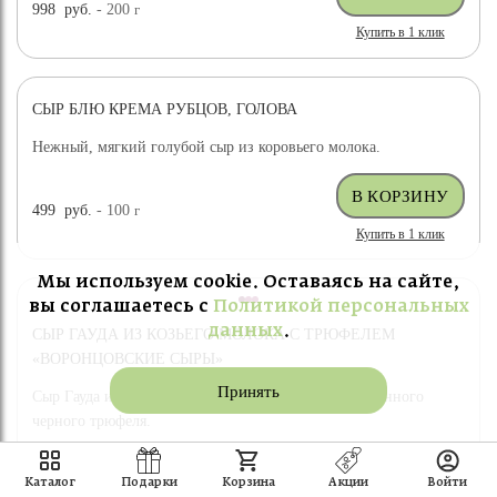
998
руб.
- 200
г
Купить в 1 клик
СЫР БЛЮ КРЕМА РУБЦОВ, ГОЛОВА
Нежный, мягкий голубой сыр из коровьего молока.
499
руб.
- 100
г
Купить в 1 клик
Мы используем cookie. Оставаясь на сайте,
вы соглашаетесь с
Политикой персональных
данных
.
СЫР ГАУДА ИЗ КОЗЬЕГО МОЛОКА С ТРЮФЕЛЕМ
«ВОРОНЦОВСКИЕ СЫРЫ»
Принять
Сыр Гауда из козьего молока с добавлением драгоценного
черного трюфеля.
559
руб.
- 100
г
Каталог
Подарки
Корзина
Акции
Войти