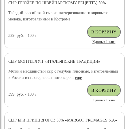
СЫР ГРЮЙЕР ПО ШВЕЙЦАРСКОМУ РЕЦЕПТУ, 50%
ХИТ ПРОДАЖ
Твёрдый российский сыр из пастеризованного коровьего
молока, изготовленный в Костроме
329
руб.
- 100
г
Купить в 1 клик
СЫР МОНТЕБЛУН «ИТАЛЬЯНСКИЕ ТРАДИЦИИ»
Мягкий маслянистый сыр с голубой плесенью, изготовленный
в России из пастеризованного коро...
еще
399
руб.
- 100
г
Купить в 1 клик
СЫР БРИ ПРИНЦ Д'ОГОЗ 55% «MARGOT FROMAGES S.A»