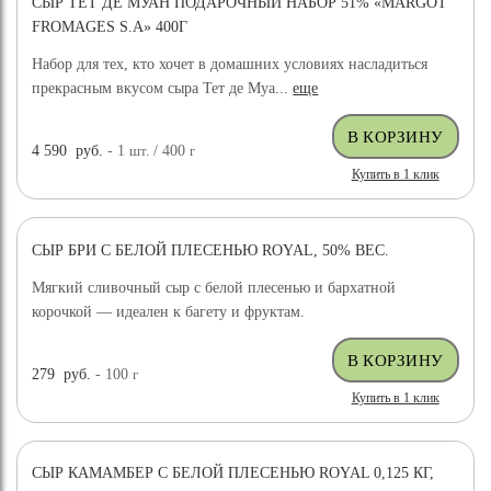
СЫР ТЕТ ДЕ МУАН ПОДАРОЧНЫЙ НАБОР 51% «MARGOT
FROMAGES S.A» 400Г
Набор для тех, кто хочет в домашних условиях насладиться
прекрасным вкусом сыра Тет де Муа...
еще
4 590
руб.
- 1
шт.
/ 400
г
Купить в 1 клик
СЫР БРИ С БЕЛОЙ ПЛЕСЕНЬЮ ROYAL, 50% ВЕС.
Мягкий сливочный сыр с белой плесенью и бархатной
корочкой — идеален к багету и фруктам.
279
руб.
- 100
г
Купить в 1 клик
СЫР КАМАМБЕР С БЕЛОЙ ПЛЕСЕНЬЮ ROYAL 0,125 КГ,