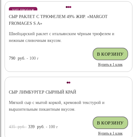
ХИТ ПРОДАЖ
СЫР РАКЛЕТ С ТРЮФЕЛЕМ 49% ЖИР. «MARGOT
ВЫБОР ЭКСПЕРТА
FROMAGES S.A»
Швейцарский раклет с итальянским чёрным трюфелем и
нежным сливочным вкусом.
790
руб.
- 100
г
Купить в 1 клик
СЫР ЛИМБУРГЕР СЫРНЫЙ КРАЙ
Мягкий сыр с мытой коркой, кремовой текстурой и
выразительным пикантным вкусом.
435
руб.
339
руб.
- 100
г
Купить в 1 клик