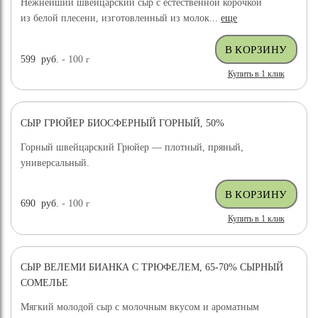
Нежнейший швейцарский сыр с естественной корочкой
из белой плесени, изготовленный из молок...
еще
599
руб.
- 100
г
Купить в 1 клик
СЫР ГРЮЙЕР БИОСФЕРНЫЙ ГОРНЫЙ, 50%
Горный швейцарский Грюйер — плотный, пряный,
универсальный.
690
руб.
- 100
г
Купить в 1 клик
СЫР ВЕЛЕМИ БИАНКА С ТРЮФЕЛЕМ, 65-70% СЫРНЫЙ
ХИТ ПРОДАЖ
СОМЕЛЬЕ
Мягкий молодой сыр с молочным вкусом и ароматным