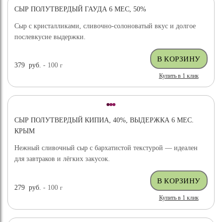
СЫР ПОЛУТВЕРДЫЙ ГАУДА 6 МЕС, 50%
ХИТ ПРОДАЖ
Сыр с кристалликами, сливочно-солоноватый вкус и долгое
послевкусие выдержки.
379
руб.
- 100
г
Купить в 1 клик
СЫР ПОЛУТВЕРДЫЙ КИПИА, 40%, ВЫДЕРЖКА 6 МЕС.
КРЫМ
Нежный сливочный сыр с бархатистой текстурой — идеален
для завтраков и лёгких закусок.
279
руб.
- 100
г
Купить в 1 клик