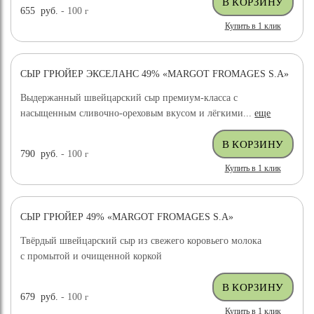
655
руб.
- 100
г
Купить в 1 клик
СЫР ГРЮЙЕР ЭКСЕЛАНС 49% «MARGOT FROMAGES S.A»
ХИТ ПРОДАЖ
Выдержанный швейцарский сыр премиум-класса с
насыщенным сливочно-ореховым вкусом и лёгкими...
еще
790
руб.
- 100
г
Купить в 1 клик
СЫР ГРЮЙЕР 49% «MARGOT FROMAGES S.A»
ХИТ ПРОДАЖ
Твёрдый швейцарский сыр из свежего коровьего молока
с промытой и очищенной коркой
679
руб.
- 100
г
Купить в 1 клик