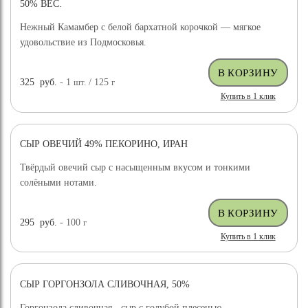
50% ВЕС.
Нежный Камамбер с белой бархатной корочкой — мягкое
удовольствие из Подмосковья.
325
руб.
- 1
шт.
/ 125
г
Купить в 1 клик
СЫР ОВЕЧИЙ 49% ПЕКОРИНО, ИРАН
ХИТ ПРОДАЖ
Твёрдый овечий сыр с насыщенным вкусом и тонкими
солёными нотами.
295
руб.
- 100
г
Купить в 1 клик
СЫР ГОРГОНЗОЛА СЛИВОЧНАЯ, 50%
Горгонзола сливочная - сыр с голубой плесенью,