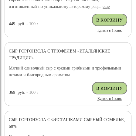
изготовленный по уникальному авторскому рец...
еще
449
руб.
- 100
г
Купить в 1 клик
СЫР ГОРГОНЗОЛА С ТРЮФЕЛЕМ «ИТАЛЬЯНСКИЕ
ТРАДИЦИИ»
Мягкий сливочный сыр с яркими грибными и трюфельными
нотами и благородным ароматом.
369
руб.
- 100
г
Купить в 1 клик
СЫР ГОРГОНЗОЛА С ФИСТАШКАМИ СЫРНЫЙ СОМЕЛЬЕ,
НОВИНКА
60%