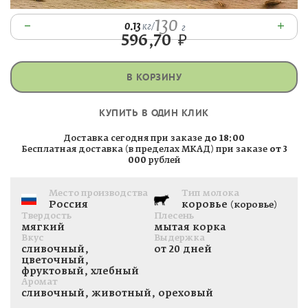
130
–
+
0.13
кг
/
г
596,70
₽
В КОРЗИНУ
КУПИТЬ В ОДИН КЛИК
Доставка сегодня при заказе
до 18:00
Бесплатная доставка (в пределах МКАД) при заказе
от 3
000
рублей
Место производства
Тип молока
Россия
коровье
(коровье)
Твердость
Плесень
мягкий
мытая корка
Вкус
Выдержка
сливочный,
от 20 дней
цветочный,
фруктовый, хлебный
Аромат
сливочный, животный, ореховый