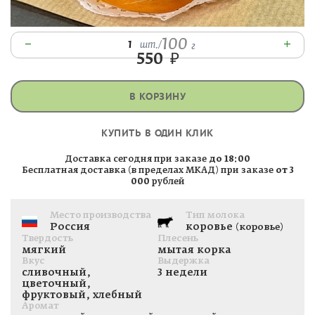
100
–
+
1
шт.
/
г
550
₽
В КОРЗИНУ
КУПИТЬ В ОДИН КЛИК
Доставка сегодня при заказе
до 18:00
Бесплатная доставка (в пределах МКАД) при заказе
от 3
000
рублей
Место производства
Тип молока
Россия
коровье
(коровье)
Твердость
Плесень
мягкий
мытая корка
Вкус
Выдержка
сливочный,
3 недели
цветочный,
фруктовый, хлебный
Аромат