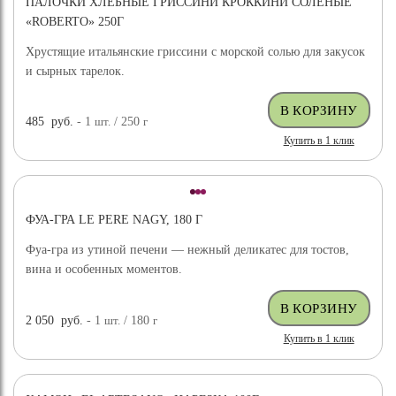
ПАЛОЧКИ ХЛЕБНЫЕ ГРИССИНИ КРОККИНИ СОЛЕНЫЕ
«ROBERTO» 250Г
Хрустящие итальянские гриссини с морской солью для закусок
и сырных тарелок.
485
руб.
- 1
шт.
/ 250
г
Купить в 1 клик
ФУА-ГРА LE PERE NAGY, 180 Г
Фуа-гра из утиной печени — нежный деликатес для тостов,
вина и особенных моментов.
2 050
руб.
- 1
шт.
/ 180
г
Купить в 1 клик