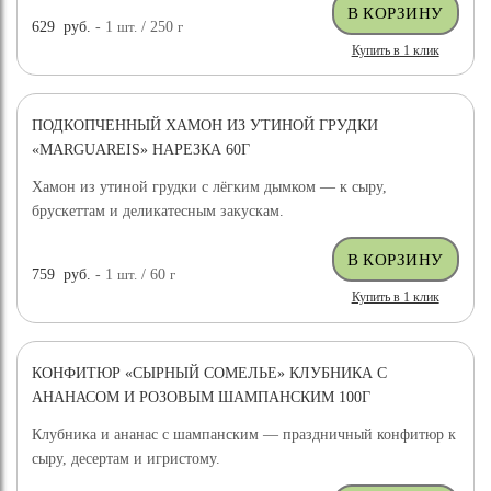
629
руб.
- 1
шт.
/ 250
г
Купить в 1 клик
ПОДКОПЧЕННЫЙ ХАМОН ИЗ УТИНОЙ ГРУДКИ
«MARGUAREIS» НАРЕЗКА 60Г
Хамон из утиной грудки с лёгким дымком — к сыру,
брускеттам и деликатесным закускам.
759
руб.
- 1
шт.
/ 60
г
Купить в 1 клик
КОНФИТЮР «СЫРНЫЙ СОМЕЛЬЕ» КЛУБНИКА С
АНАНАСОМ И РОЗОВЫМ ШАМПАНСКИМ 100Г
Клубника и ананас с шампанским — праздничный конфитюр к
сыру, десертам и игристому.