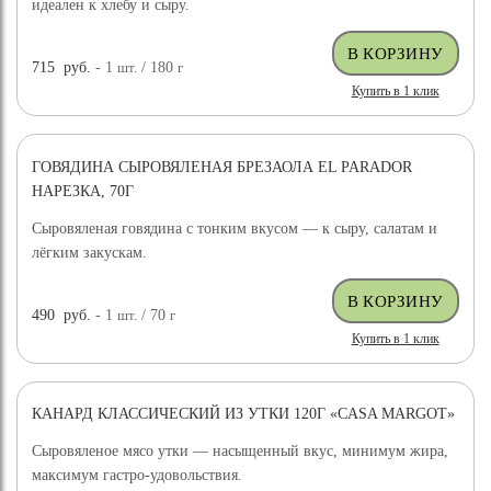
идеален к хлебу и сыру.
715
руб.
- 1
шт.
/ 180
г
Купить в 1 клик
ГОВЯДИНА СЫРОВЯЛЕНАЯ БРЕЗАОЛА EL PARADOR
НАРЕЗКА, 70Г
Сыровяленая говядина с тонким вкусом — к сыру, салатам и
лёгким закускам.
490
руб.
- 1
шт.
/ 70
г
Купить в 1 клик
КАНАРД КЛАССИЧЕСКИЙ ИЗ УТКИ 120Г «CASA MARGOT»
Сыровяленое мясо утки — насыщенный вкус, минимум жира,
максимум гастро-удовольствия.