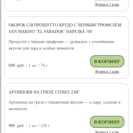
Купить в 1 клик
ОКОРОК С/В ПРОШУТТО КРУДО С ЧЕРНЫМ ТРЮФЕЛЕМ
SAN MARINO "EL PARADOR" НАРЕЗКА 70Г
Прошутто с чёрным трюфелем — деликатес с утончённым
вкусом для сыра и особых моментов.
699
руб.
- 1
шт.
/ 70
г
Купить в 1 клик
АРТИШОКИ НА ГРИЛЕ CITRES 230Г
Артишоки на гриле с пикантным вкусом — к сыру, салатам и
антипасти.
999
руб.
- 1
шт.
/ 230
г
Купить в 1 клик