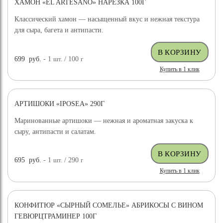
ХАМОН «EL ARTESANO» НАРЕЗКА 100Г
Классический хамон — насыщенный вкус и нежная текстура
для сыра, багета и антипасти.
699
руб.
- 1
шт.
/ 100
г
Купить в 1 клик
АРТИШОКИ «IPOSEA» 290Г
Маринованные артишоки — нежная и ароматная закуска к
сыру, антипасти и салатам.
695
руб.
- 1
шт.
/ 290
г
Купить в 1 клик
КОНФИТЮР «СЫРНЫЙ СОМЕЛЬЕ» АБРИКОСЫ С ВИНОМ
ГЕВЮРЦТРАМИНЕР 100Г