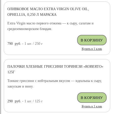
ОЛИВКОВОЕ МАСЛО EXTRA VIRGIN OLIVE OIL,
OPHELLIA, 0,250 Л МАРАСКА
Extra Virgin масло первого отжима — к сыру, салатам и
средиземноморским блюдам.
790
руб.
- 1
шт.
/ 250
г
Купить в 1 клик
ПАЛОЧКИ ХЛЕБНЫЕ ГРИССИНИ ТОРИНЕЗИ «ROBERTO»
125Г
Тонкие гриссини с нейтральным вкусом — идеальны к сыру,
закускам и вину.
290
руб.
- 1
шт.
/ 125
г
Купить в 1 клик