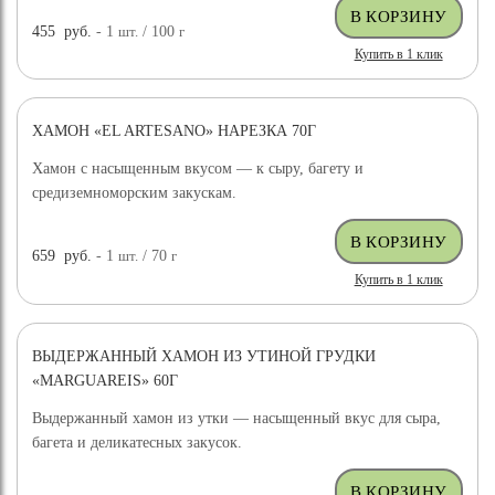
455
руб.
- 1
шт.
/ 100
г
Купить в 1 клик
ХАМОН «EL ARTESANO» НАРЕЗКА 70Г
Хамон с насыщенным вкусом — к сыру, багету и
средиземноморским закускам.
659
руб.
- 1
шт.
/ 70
г
Купить в 1 клик
ВЫДЕРЖАННЫЙ ХАМОН ИЗ УТИНОЙ ГРУДКИ
«MARGUAREIS» 60Г
Выдержанный хамон из утки — насыщенный вкус для сыра,
багета и деликатесных закусок.