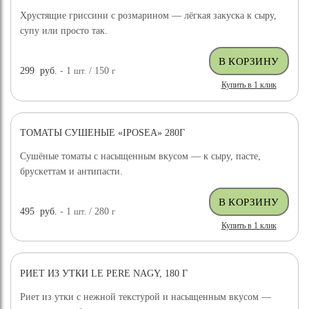
Хрустящие гриссини с розмарином — лёгкая закуска к сыру,
супу или просто так.
299
руб.
- 1
шт.
/ 150
г
Купить в 1 клик
ТОМАТЫ СУШЕНЫЕ «IPOSEA» 280Г
Сушёные томаты с насыщенным вкусом — к сыру, пасте,
брускеттам и антипасти.
495
руб.
- 1
шт.
/ 280
г
Купить в 1 клик
РИЕТ ИЗ УТКИ LE PERE NAGY, 180 Г
Риет из утки с нежной текстурой и насыщенным вкусом —