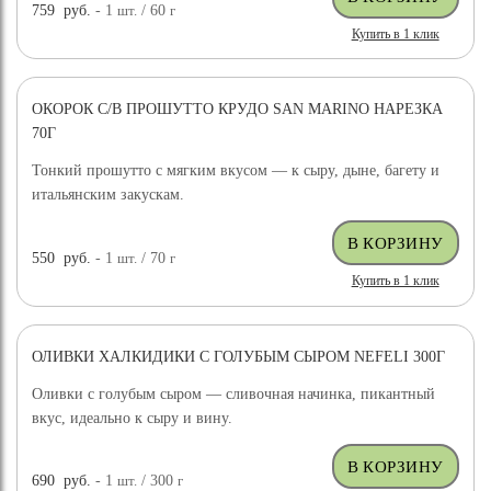
759
руб.
- 1
шт.
/ 60
г
Купить в 1 клик
ОКОРОК С/В ПРОШУТТО КРУДО SAN MARINO НАРЕЗКА
70Г
Тонкий прошутто с мягким вкусом — к сыру, дыне, багету и
итальянским закускам.
550
руб.
- 1
шт.
/ 70
г
Купить в 1 клик
ОЛИВКИ ХАЛКИДИКИ С ГОЛУБЫМ СЫРОМ NEFELI 300Г
Оливки с голубым сыром — сливочная начинка, пикантный
вкус, идеально к сыру и вину.
690
руб.
- 1
шт.
/ 300
г