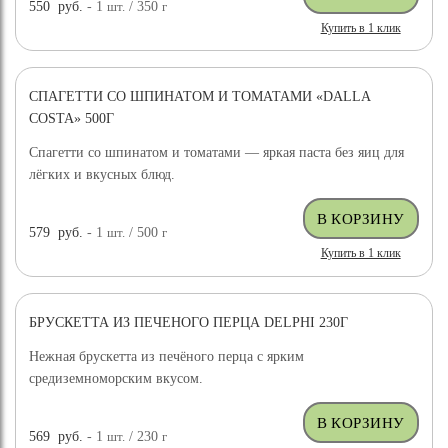
550
руб.
- 1
шт.
/ 350
г
Купить в 1 клик
СПАГЕТТИ СО ШПИНАТОМ И ТОМАТАМИ «DALLA
COSTA» 500Г
Спагетти со шпинатом и томатами — яркая паста без яиц для
лёгких и вкусных блюд.
579
руб.
- 1
шт.
/ 500
г
Купить в 1 клик
БРУСКЕТТА ИЗ ПЕЧЕНОГО ПЕРЦА DELPHI 230Г
Нежная брускетта из печёного перца с ярким
средиземноморским вкусом.
569
руб.
- 1
шт.
/ 230
г