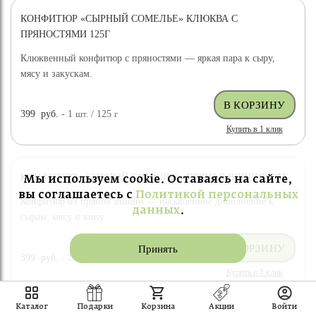
КОНФИТЮР «СЫРНЫЙ СОМЕЛЬЕ» КЛЮКВА С
ПРЯНОСТЯМИ 125Г
Клюквенный конфитюр с пряностями — яркая пара к сыру,
мясу и закускам.
399
руб.
- 1
шт.
/ 125
г
Купить в 1 клик
КОНФИТЮР «СЫРНЫЙ СОМЕЛЬЕ» ПРЯНАЯ ВИШНЯ 125Г
Мы используем cookie. Оставаясь на сайте,
вы соглашаетесь с
Политикой персональных
Конфитюр из пряной вишни — насыщенное дополнение к
данных
.
сырам, мясу и вину.
Принять
399
руб.
- 1
шт.
/ 125
г
Купить в 1 клик
Каталог
Подарки
Корзина
Акции
Войти