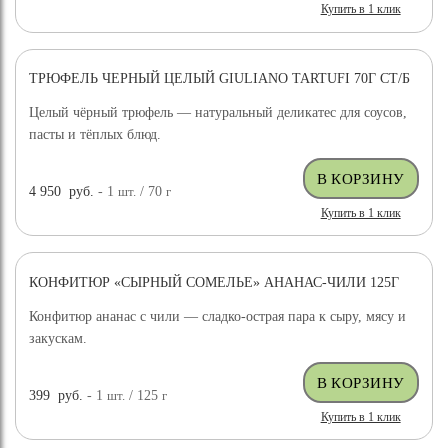
Купить в 1 клик
ТРЮФЕЛЬ ЧЕРНЫЙ ЦЕЛЫЙ GIULIANO TARTUFI 70Г СТ/Б
ДОСТАВКА БЕСПЛАТНО
Целый чёрный трюфель — натуральный деликатес для соусов,
пасты и тёплых блюд.
4 950
руб.
- 1
шт.
/ 70
г
Купить в 1 клик
КОНФИТЮР «СЫРНЫЙ СОМЕЛЬЕ» АНАНАС-ЧИЛИ 125Г
Конфитюр ананас с чили — сладко-острая пара к сыру, мясу и
закускам.
399
руб.
- 1
шт.
/ 125
г
Купить в 1 клик