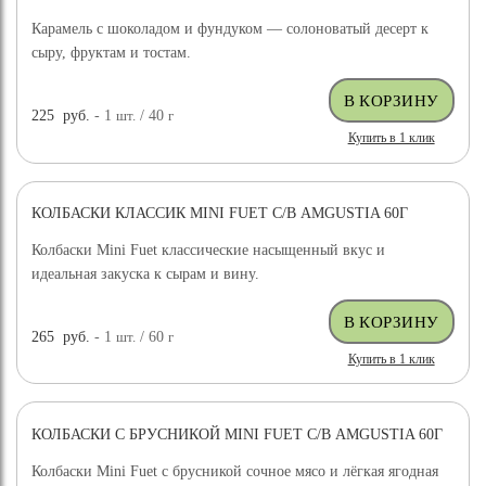
Карамель с шоколадом и фундуком — солоноватый десерт к
сыру, фруктам и тостам.
225
руб.
- 1
шт.
/ 40
г
Купить в 1 клик
КОЛБАСКИ КЛАССИК MINI FUET С/В AMGUSTIA 60Г
Колбаски Mini Fuet классические насыщенный вкус и
идеальная закуска к сырам и вину.
265
руб.
- 1
шт.
/ 60
г
Купить в 1 клик
КОЛБАСКИ С БРУСНИКОЙ MINI FUET С/В AMGUSTIA 60Г
Колбаски Mini Fuet с брусникой сочное мясо и лёгкая ягодная