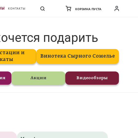
ВЫ
КОНТАКТЫ
КОРЗИНА ПУСТА
хочется подарить
стации и
Винотека Сырного Сомелье
каты
ния
Акции
Видеообзоры