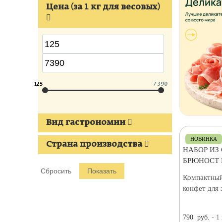
Цена (за 1 кг для весовых)
125
7 390
Вид гастрономии
НОВИНКА
Страна производства
НАБОР ИЗ
БРЮНОСТ 
Компактный
конфет для 
790
руб.
- 1