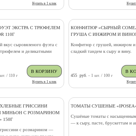
Купить в 1 клик
Купит
ФУЭТ ЭКСТРА С ТРЮФЕЛЕМ
КОНФИТЮР «СЫРНЫЙ СОМЕ
R 110Г
ГРУША С ИНЖИРОМ И ВИНОМ
й вкус сыровяленого фуэта с
Конфитюр с грушей, инжиром 
трюфелем и деликатными
сладкий тандем к сыру и вину.
шт.
/ 110
г
455
руб.
- 1
шт.
/ 100
г
Купить в 1 клик
Купит
ХЛЕБНЫЕ ГРИССИНИ
ТОМАТЫ СУШЕНЫЕ «IPOSEA»
 МИНЬОН С РОЗМАРИНОМ
Сушёные томаты с насыщенным
 150Г
— к сыру, пасте, брускеттам и а
гриссини с розмарином —