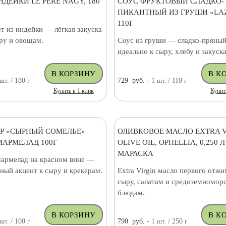
НДЕЙКИ LE PERE NAGY, 180
СОУС ФРУКТОВЫЙ СЛАДКО-
ПИКАНТНЫЙ ИЗ ГРУШИ «LAZ
110Г
т из индейки — лёгкая закуска
ыру и овощам.
Соус из груши — сладко-пряный
идеально к сыру, хлебу и закуск
шт.
/ 180
г
729
руб.
- 1
шт.
/ 110
г
Купить в 1 клик
Купит
Р «СЫРНЫЙ СОМЕЛЬЕ»
ОЛИВКОВОЕ МАСЛО EXTRA V
АРМЕЛАД 100Г
OLIVE OIL, OPHELLIA, 0,250 Л
МАРАСКА
армелад на красном вине —
ный акцент к сыру и крекерам.
Extra Virgin масло первого отж
сыру, салатам и средиземномор
блюдам.
шт.
/ 100
г
790
руб.
- 1
шт.
/ 250
г