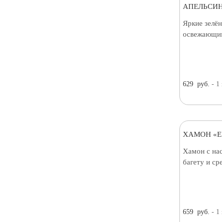
АПЕЛЬСИН
Яркие зелён
освежающим
629
руб.
- 1
ХАМОН «E
Хамон с на
багету и с
659
руб.
- 1