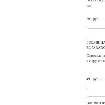
лёгкая заку
так.
299
руб.
- 1
ГОВЯДИНА
EL PARADO
Сыровялена
к сыру, сал
490
руб.
- 1
ОЛИВКИ 