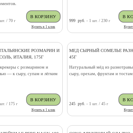
оментов.
шт.
/ 70
г
999
руб.
- 1
шт.
/ 230
г
Купить в 1 клик
Купит
ИТАЛЬЯНСКИЕ РОЗМАРИН И
МЕД СЫРНЫЙ СОМЕЛЬЕ РАЗ
ОЛЬ, ИТАЛИЯ, 175Г
45Г
крекеры с розмарином и
Натуральный мёд из разнотравь
ью — к сыру, супам и лёгким
сыру, орехам, фруктам и тостам
шт.
/ 175
г
245
руб.
- 1
шт.
/ 45
г
Купить в 1 клик
Купит