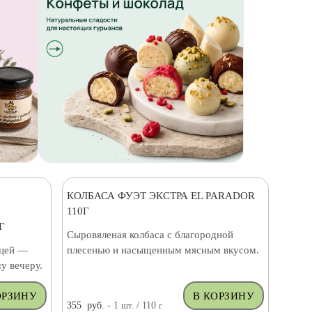
КОЛБАСА ФУЭТ ЭКСТРА EL PARADOR
110Г
Г
Сыровяленая колбаса с благородной
ицей —
плесенью и насыщенным мясным вкусом.
у вечеру.
355
руб.
- 1
шт.
/ 110
г