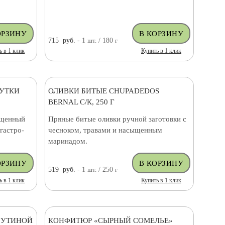
715
руб.
- 1
шт.
/ 180
г
ь в 1 клик
Купить в 1 клик
 УТКИ
ОЛИВКИ БИТЫЕ CHUPADEDOS
BERNAL С/К, 250 Г
ыщенный
Пряные битые оливки ручной заготовки с
гастро-
чесноком, травами и насыщенным
маринадом.
519
руб.
- 1
шт.
/ 250
г
ь в 1 клик
Купить в 1 клик
 УТИНОЙ
КОНФИТЮР «СЫРНЫЙ СОМЕЛЬЕ»