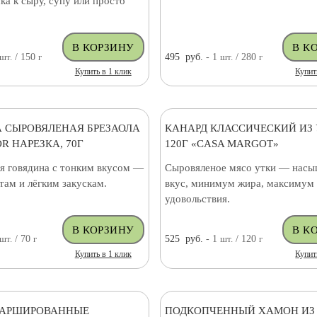
ска к сыру, супу или просто
шт.
/ 150
г
495
руб.
- 1
шт.
/ 280
г
Купить в 1 клик
Купит
 СЫРОВЯЛЕНАЯ БРЕЗАОЛА
КАНАРД КЛАССИЧЕСКИЙ ИЗ
R НАРЕЗКА, 70Г
120Г «CASA MARGOT»
я говядина с тонким вкусом —
Сыровяленое мясо утки — нас
атам и лёгким закускам.
вкус, минимум жира, максимум 
удовольствия.
шт.
/ 70
г
525
руб.
- 1
шт.
/ 120
г
Купить в 1 клик
Купит
ФАРШИРОВАННЫЕ
ПОДКОПЧЕННЫЙ ХАМОН ИЗ