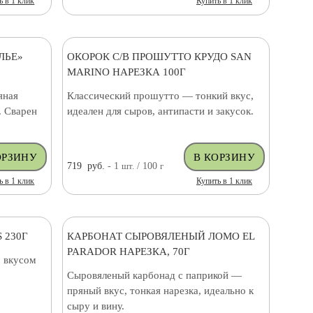
ь в 1 клик
Купить в 1 клик
ЛЬЕ»
ОКОРОК С/В ПРОШУТТО КРУДО SAN
MARINO НАРЕЗКА 100Г
яная
Классический прошутто — тонкий вкус,
. Сварен
идеален для сыров, антипасти и закусок.
719
руб.
- 1
шт.
/ 100
г
ь в 1 клик
Купить в 1 клик
 230Г
КАРБОНАТ СЫРОВЯЛЕНЫЙ ЛОМО EL
PARADOR НАРЕЗКА, 70Г
 вкусом
Сыровяленый карбонад с паприкой —
пряный вкус, тонкая нарезка, идеально к
сыру и вину.