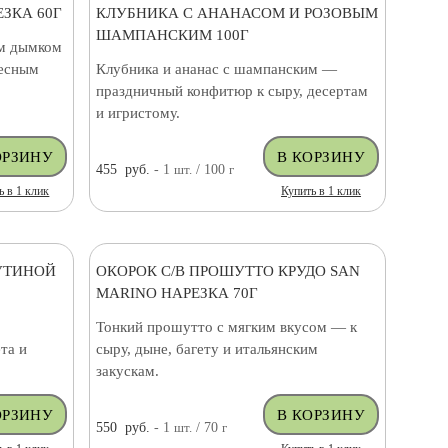
ЗКА 60Г
КЛУБНИКА С АНАНАСОМ И РОЗОВЫМ
ШАМПАНСКИМ 100Г
им дымком
тесным
Клубника и ананас с шампанским —
праздничный конфитюр к сыру, десертам
и игристому.
455
руб.
- 1
шт.
/ 100
г
ь в 1 клик
Купить в 1 клик
УТИНОЙ
ОКОРОК С/В ПРОШУТТО КРУДО SAN
MARINO НАРЕЗКА 70Г
Тонкий прошутто с мягким вкусом — к
та и
сыру, дыне, багету и итальянским
закускам.
550
руб.
- 1
шт.
/ 70
г