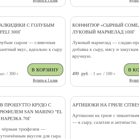
Купить в 1 клик
Купит
АЛКИДИКИ С ГОЛУБЫМ
КОНФИТЮР «СЫРНЫЙ СОМЕ
ELI 300Г
ЛУКОВЫЙ МАРМЕЛАД 100Г
олубым сыром — сливочная
Луковый мармелад — сладко-пр
кантный вкус, идеально к сыру
добавка к сыру, мясу и закускам
вручную.
шт.
/ 300
г
499
руб.
- 1
шт.
/ 100
г
Купить в 1 клик
Купит
/В ПРОШУТТО КРУДО С
АРТИШОКИ НА ГРИЛЕ CITRES
РЮФЕЛЕМ SAN MARINO "EL
Артишоки на гриле с пикантным
 НАРЕЗКА 70Г
— к сыру, салатам и антипасти.
с чёрным трюфелем —
с утончённым вкусом для сыра