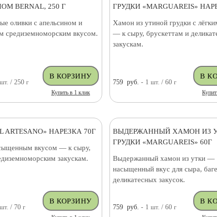
ОМ BERNAL, 250 Г
ГРУДКИ «MARGUAREIS» НАРЕ
ые оливки с апельсином и
Хамон из утиной грудки с лёгк
 средиземноморским вкусом.
— к сыру, брускеттам и делика
закускам.
шт.
/ 250
г
759
руб.
- 1
шт.
/ 60
г
Купить в 1 клик
Купит
L ARTESANO» НАРЕЗКА 70Г
ВЫДЕРЖАННЫЙ ХАМОН ИЗ 
ГРУДКИ «MARGUAREIS» 60Г
сыщенным вкусом — к сыру,
редиземноморским закускам.
Выдержанный хамон из утки —
насыщенный вкус для сыра, баге
деликатесных закусок.
шт.
/ 70
г
759
руб.
- 1
шт.
/ 60
г