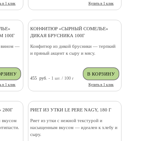
ь в 1 клик
Купить в 1 клик
ЛЬЕ»
КОНФИТЮР «СЫРНЫЙ СОМЕЛЬЕ»
 100Г
ДИКАЯ БРУСНИКА 100Г
и вином —
Конфитюр из дикой брусники — терпкий
и пряный акцент к сыру и мясу.
455
руб.
- 1
шт.
/ 100
г
ь в 1 клик
Купить в 1 клик
 280Г
РИЕТ ИЗ УТКИ LE PERE NAGY, 180 Г
 вкусом
Риет из утки с нежной текстурой и
нтипасти.
насыщенным вкусом — идеален к хлебу и
сыру.