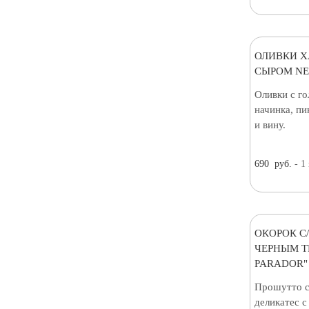
ОЛИВКИ Х
СЫРОМ NEF
Оливки с г
начинка, пи
и вину.
690
руб.
- 1
ОКОРОК С
ЧЕРНЫМ Т
PARADOR"
Прошутто 
деликатес 