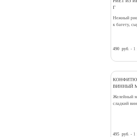
РИЕТ ИЗ И
Г
Нежный рие
к багету, с
490
руб.
- 1
КОНФИТЮ
ВИННЫЙ М
Желейный м
сладкий вин
495
руб.
- 1