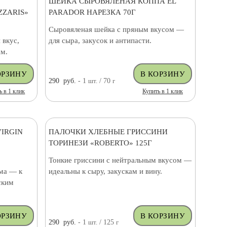
ШЕЙКА СЫРОВЯЛЕНАЯ КОППА EL
ZARIS»
PARADOR НАРЕЗКА 70Г
Сыровяленая шейка с пряным вкусом —
 вкус,
для сыра, закусок и антипасти.
ам.
290
руб.
- 1
шт.
/ 70
г
ь в 1 клик
Купить в 1 клик
IRGIN
ПАЛОЧКИ ХЛЕБНЫЕ ГРИССИНИ
ТОРИНЕЗИ «ROBERTO» 125Г
Тонкие гриссини с нейтральным вкусом —
има — к
идеальны к сыру, закускам и вину.
ским
290
руб.
- 1
шт.
/ 125
г