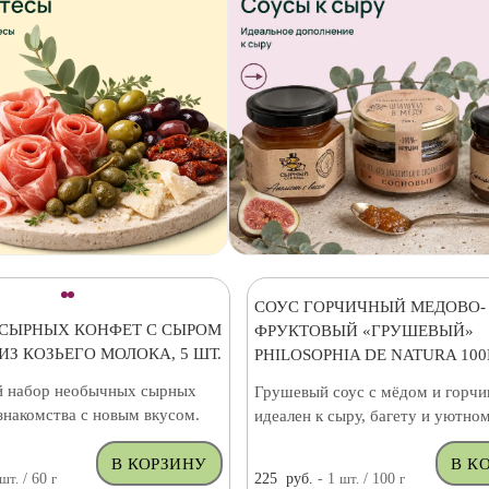
СОУС ГОРЧИЧНЫЙ МЕДОВО-
 СЫРНЫХ КОНФЕТ С СЫРОМ
ФРУКТОВЫЙ «ГРУШЕВЫЙ»
ИЗ КОЗЬЕГО МОЛОКА, 5 ШТ.
PHILOSOPHIA DE NATURA 100
 набор необычных сырных
Грушевый соус с мёдом и горч
знакомства с новым вкусом.
идеален к сыру, багету и уютном
шт.
/ 60
г
225
руб.
- 1
шт.
/ 100
г