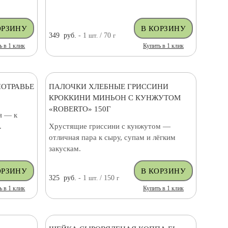
349
руб.
- 1
шт.
/ 70
г
ь в 1 клик
Купить в 1 клик
НОТРАВЬЕ
ПАЛОЧКИ ХЛЕБНЫЕ ГРИССИНИ
КРОККИНИ МИНЬОН С КУНЖУТОМ
«ROBERTO» 150Г
я — к
.
Хрустящие гриссини с кунжутом —
отличная пара к сыру, супам и лёгким
закускам.
325
руб.
- 1
шт.
/ 150
г
ь в 1 клик
Купить в 1 клик