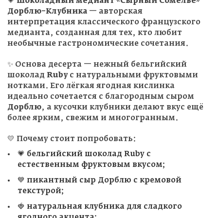
💗
Шоколадный медиант «Сырный Сомелье»
Дорблю–Клубника
— авторская
интерпретация классического французского
медианта, созданная для тех, кто любит
необычные гастрономические сочетания.
✨ Основа десерта — нежный бельгийский
шоколад
Ruby
с натуральными фруктовыми
нотками. Его лёгкая ягодная кислинка
идеально сочетается с благородным сыром
Дорблю
, а кусочки клубники делают вкус ещё
более ярким, свежим и многогранным.
💛 Почему стоит попробовать:
💗 бельгийский шоколад Ruby с
естественным фруктовым вкусом;
💙 пикантный сыр Дорблю с кремовой
текстурой;
🍓 натуральная клубника для сладкого
ягодного акцента;