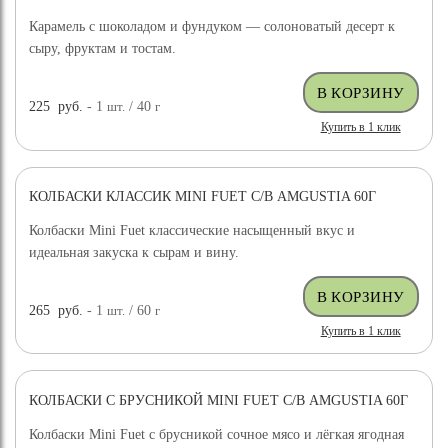
Карамель с шоколадом и фундуком — солоноватый десерт к
сыру, фруктам и тостам.
225
руб.
- 1
шт.
/ 40
г
Купить в 1 клик
КОЛБАСКИ КЛАССИК MINI FUET С/В AMGUSTIA 60Г
Колбаски Mini Fuet классические насыщенный вкус и
идеальная закуска к сырам и вину.
265
руб.
- 1
шт.
/ 60
г
Купить в 1 клик
КОЛБАСКИ С БРУСНИКОЙ MINI FUET С/В AMGUSTIA 60Г
Колбаски Mini Fuet с брусникой сочное мясо и лёгкая ягодная