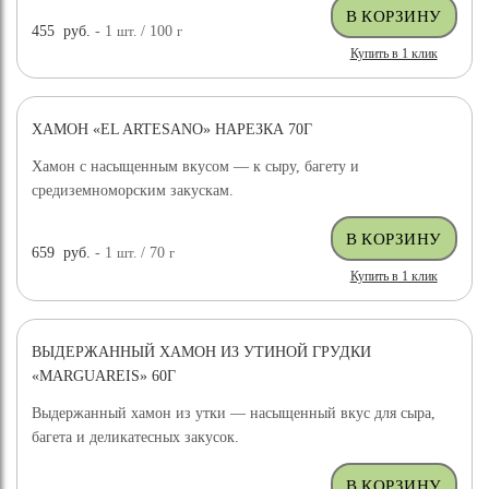
455
руб.
- 1
шт.
/ 100
г
Купить в 1 клик
ХАМОН «EL ARTESANO» НАРЕЗКА 70Г
Хамон с насыщенным вкусом — к сыру, багету и
средиземноморским закускам.
659
руб.
- 1
шт.
/ 70
г
Купить в 1 клик
ВЫДЕРЖАННЫЙ ХАМОН ИЗ УТИНОЙ ГРУДКИ
«MARGUAREIS» 60Г
Выдержанный хамон из утки — насыщенный вкус для сыра,
багета и деликатесных закусок.