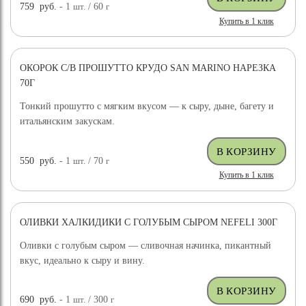
759
руб.
- 1
шт.
/ 60
г
Купить в 1 клик
ОКОРОК С/В ПРОШУТТО КРУДО SAN MARINO НАРЕЗКА
70Г
Тонкий прошутто с мягким вкусом — к сыру, дыне, багету и
итальянским закускам.
550
руб.
- 1
шт.
/ 70
г
Купить в 1 клик
ОЛИВКИ ХАЛКИДИКИ С ГОЛУБЫМ СЫРОМ NEFELI 300Г
Оливки с голубым сыром — сливочная начинка, пикантный
вкус, идеально к сыру и вину.
690
руб.
- 1
шт.
/ 300
г