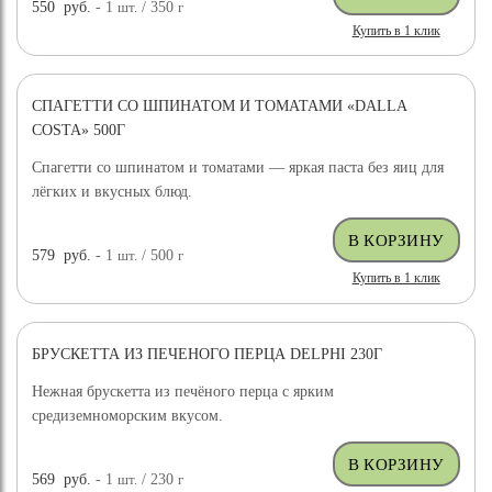
550
руб.
- 1
шт.
/ 350
г
Купить в 1 клик
СПАГЕТТИ СО ШПИНАТОМ И ТОМАТАМИ «DALLA
COSTA» 500Г
Спагетти со шпинатом и томатами — яркая паста без яиц для
лёгких и вкусных блюд.
579
руб.
- 1
шт.
/ 500
г
Купить в 1 клик
БРУСКЕТТА ИЗ ПЕЧЕНОГО ПЕРЦА DELPHI 230Г
Нежная брускетта из печёного перца с ярким
средиземноморским вкусом.
569
руб.
- 1
шт.
/ 230
г