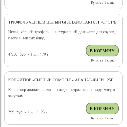
Купить в 1 клик
ТРЮФЕЛЬ ЧЕРНЫЙ ЦЕЛЫЙ GIULIANO TARTUFI 70Г СТ/Б
ДОСТАВКА БЕСПЛАТНО
Целый чёрный трюфель — натуральный деликатес для соусов,
пасты и тёплых блюд.
4 950
руб.
- 1
шт.
/ 70
г
Купить в 1 клик
КОНФИТЮР «СЫРНЫЙ СОМЕЛЬЕ» АНАНАС-ЧИЛИ 125Г
Конфитюр ананас с чили — сладко-острая пара к сыру, мясу и
закускам.
399
руб.
- 1
шт.
/ 125
г
Купить в 1 клик