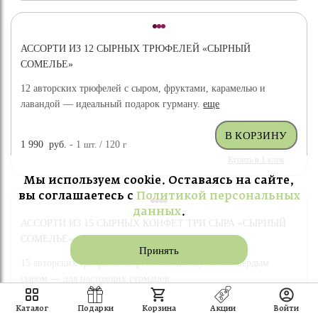
АССОРТИ ИЗ 12 СЫРНЫХ ТРЮФЕЛЕЙ «СЫРНЫЙ
СОМЕЛЬЕ»
12 авторских трюфелей с сыром, фруктами, карамелью и
лавандой — идеальный подарок гурману.
еще
1 990
руб.
- 1
шт.
/ 120
г
Купить в 1 клик
Мы используем cookie. Оставаясь на сайте,
вы соглашаетесь с
Политикой персональных
данных
.
АССОРТИ ИЗ 15 СЫРНЫХ КОНФЕТ ТРИ СЫРА «СЫРНЫЙ
СОМЕЛЬЕ»
Принять
15 авторских трюфелей с брюностом, голубым и твёрдым
сыром — для настоящих гурманов.
Каталог
Подарки
Корзина
Акции
Войти