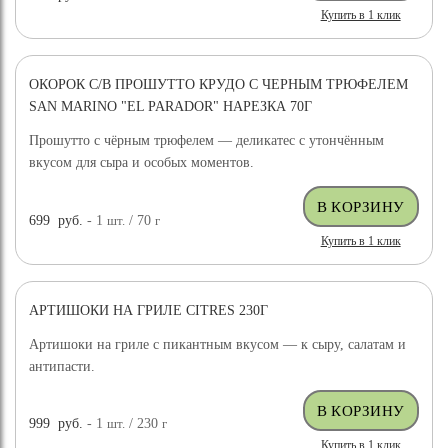
Купить в 1 клик
ОКОРОК С/В ПРОШУТТО КРУДО С ЧЕРНЫМ ТРЮФЕЛЕМ
SAN MARINO "EL PARADOR" НАРЕЗКА 70Г
Прошутто с чёрным трюфелем — деликатес с утончённым
вкусом для сыра и особых моментов.
699
руб.
- 1
шт.
/ 70
г
Купить в 1 клик
АРТИШОКИ НА ГРИЛЕ CITRES 230Г
Артишоки на гриле с пикантным вкусом — к сыру, салатам и
антипасти.
999
руб.
- 1
шт.
/ 230
г
Купить в 1 клик