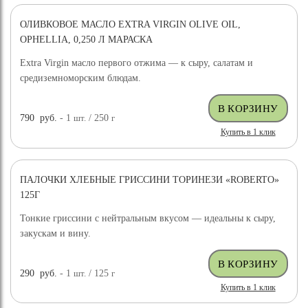
ОЛИВКОВОЕ МАСЛО EXTRA VIRGIN OLIVE OIL,
OPHELLIA, 0,250 Л МАРАСКА
Extra Virgin масло первого отжима — к сыру, салатам и
средиземноморским блюдам.
790
руб.
- 1
шт.
/ 250
г
Купить в 1 клик
ПАЛОЧКИ ХЛЕБНЫЕ ГРИССИНИ ТОРИНЕЗИ «ROBERTO»
125Г
Тонкие гриссини с нейтральным вкусом — идеальны к сыру,
закускам и вину.
290
руб.
- 1
шт.
/ 125
г
Купить в 1 клик