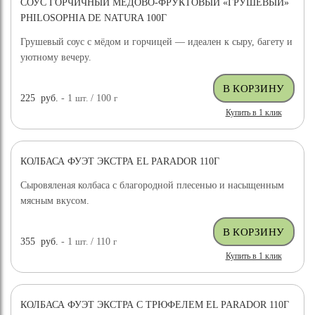
СОУС ГОРЧИЧНЫЙ МЕДОВО-ФРУКТОВЫЙ «ГРУШЕВЫЙ»
PHILOSOPHIA DE NATURA 100Г
Грушевый соус с мёдом и горчицей — идеален к сыру, багету и
уютному вечеру.
225
руб.
- 1
шт.
/ 100
г
Купить в 1 клик
КОЛБАСА ФУЭТ ЭКСТРА EL PARADOR 110Г
Сыровяленая колбаса с благородной плесенью и насыщенным
мясным вкусом.
355
руб.
- 1
шт.
/ 110
г
Купить в 1 клик
КОЛБАСА ФУЭТ ЭКСТРА С ТРЮФЕЛЕМ EL PARADOR 110Г