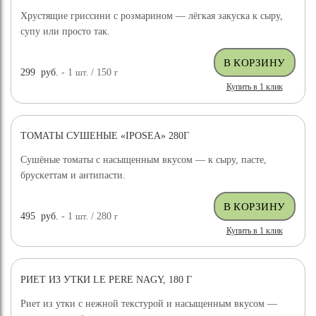
Хрустящие гриссини с розмарином — лёгкая закуска к сыру,
супу или просто так.
299
руб.
- 1
шт.
/ 150
г
Купить в 1 клик
ТОМАТЫ СУШЕНЫЕ «IPOSEA» 280Г
Сушёные томаты с насыщенным вкусом — к сыру, пасте,
брускеттам и антипасти.
495
руб.
- 1
шт.
/ 280
г
Купить в 1 клик
РИЕТ ИЗ УТКИ LE PERE NAGY, 180 Г
Риет из утки с нежной текстурой и насыщенным вкусом —