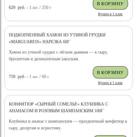
629
руб.
- 1
шт.
/ 250
г
Купить в 1 клик
ПОДКОПЧЕННЫЙ ХАМОН ИЗ УТИНОЙ ГРУДКИ
«MARGUAREIS» НАРЕЗКА 60Г
Хамон из утиной грудки с лёгким дымком — к сыру,
брускеттам и деликатесным закускам.
759
руб.
- 1
шт.
/ 60
г
Купить в 1 клик
КОНФИТЮР «СЫРНЫЙ СОМЕЛЬЕ» КЛУБНИКА С
АНАНАСОМ И РОЗОВЫМ ШАМПАНСКИМ 100Г
Клубника и ананас с шампанским — праздничный конфитюр к
сыру, десертам и игристому.