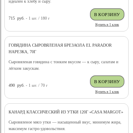
идеален к хлебу и сыру.
715
руб.
- 1
шт.
/ 180
г
Купить в 1 клик
ГОВЯДИНА СЫРОВЯЛЕНАЯ БРЕЗАОЛА EL PARADOR
НАРЕЗКА, 70Г
Сыровяленая говядина с тонким вкусом — к сыру, салатам и
лёгким закускам.
490
руб.
- 1
шт.
/ 70
г
Купить в 1 клик
КАНАРД КЛАССИЧЕСКИЙ ИЗ УТКИ 120Г «CASA MARGOT»
Сыровяленое мясо утки — насыщенный вкус, минимум жира,
максимум гастро-удовольствия.