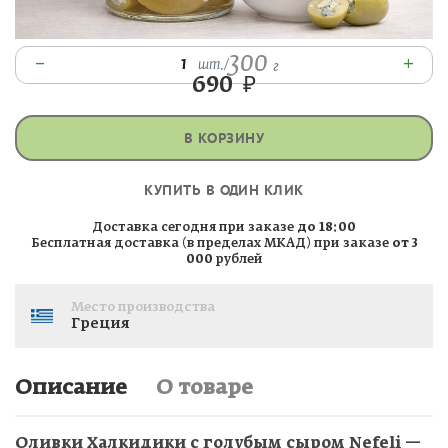
300
–
+
1
шт.
/
г
690
₽
В КОРЗИНУ
КУПИТЬ В ОДИН КЛИК
Доставка сегодня при заказе
до 18:00
Бесплатная доставка (в пределах МКАД) при заказе
от 3
000
рублей
Место производства
Греция
Описание
О товаре
Оливки Халкидики с голубым сыром Nefeli —